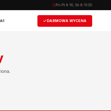
Pn-Pt 8-16, Sb 8-13:30
akt
DARMOWA WYCENA
y
iona.