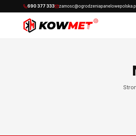
690 377 333
zamosc@ogrodzeniapanelowepolska.p
Stro