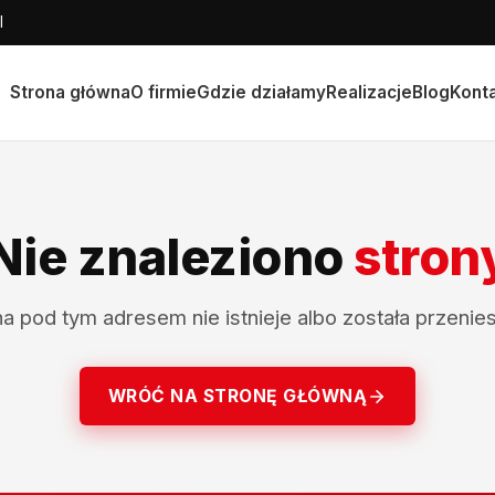
l
Strona główna
O firmie
Gdzie działamy
Realizacje
Blog
Kont
Nie znaleziono
stron
na pod tym adresem nie istnieje albo została przenies
WRÓĆ NA STRONĘ GŁÓWNĄ