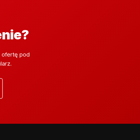
enie?
 ofertę pod
larz.