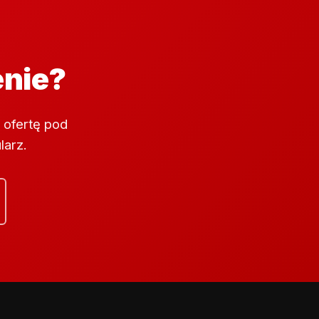
enie?
 ofertę pod
larz.