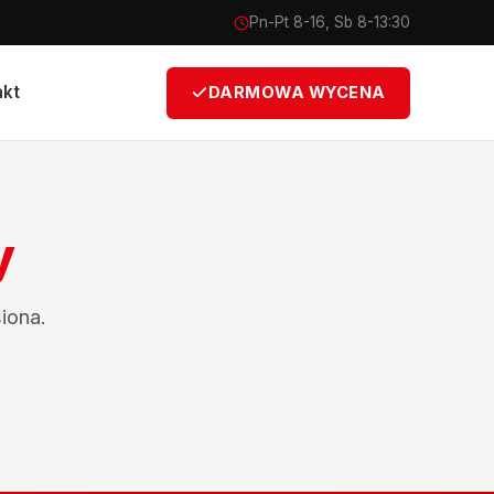
Pn-Pt 8-16, Sb 8-13:30
akt
DARMOWA WYCENA
y
iona.