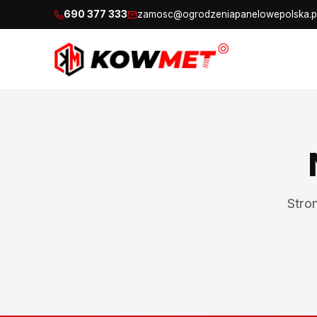
690 377 333
zamosc@ogrodzeniapanelowepolska.p
Stro