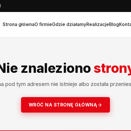
l
Strona główna
O firmie
Gdzie działamy
Realizacje
Blog
Kont
Nie znaleziono
stron
na pod tym adresem nie istnieje albo została przenies
WRÓĆ NA STRONĘ GŁÓWNĄ