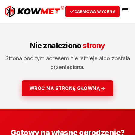
DARMOWA WYCENA
Nie znaleziono
strony
Strona pod tym adresem nie istnieje albo została
przeniesiona.
WRÓĆ NA STRONĘ GŁÓWNĄ
Gotowy na własne ogrodzenie?