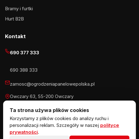
Bramy i furtki
Hurt B2B
Kontakt
690 377 333
690 388 333
zamosc@ogrodzeniapanelowepolska.pl
Owczary 63, 55-200 Owczary
Pn-Pt 8-16, Sb 8-13:30
Ta strona używa plików cookies
Korzystamy z plików cookies do analizy ruchu i
personalizacji reklam. Szczegóły w naszej
polityce
prywatności
.
© 2026 KOW MET Marlena Kowalska · NIP 5291746970 ·