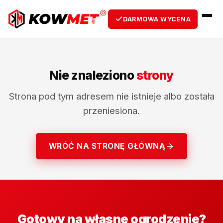
DARMOWA WYCENA
Nie znaleziono
strony
Strona pod tym adresem nie istnieje albo została
przeniesiona.
WRÓĆ NA STRONĘ GŁÓWNĄ
Gotowy na własne ogrodzenie?