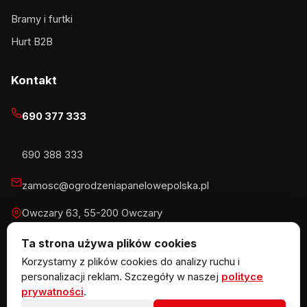
Bramy i furtki
Hurt B2B
Kontakt
690 377 333
690 388 333
zamosc@ogrodzeniapanelowepolska.pl
Owczary 63, 55-200 Owczary
Pn-Pt 8-16, Sb 8-13:30
Ta strona używa plików cookies
Korzystamy z plików cookies do analizy ruchu i
personalizacji reklam. Szczegóły w naszej
polityce
prywatności
.
© 2026 KOW MET Marlena Kowalska · NIP 5291746970 ·