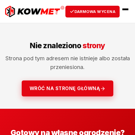
DARMOWA WYCENA
Nie znaleziono
strony
Strona pod tym adresem nie istnieje albo została
przeniesiona.
WRÓĆ NA STRONĘ GŁÓWNĄ
Gotowy na własne ogrodzenie?