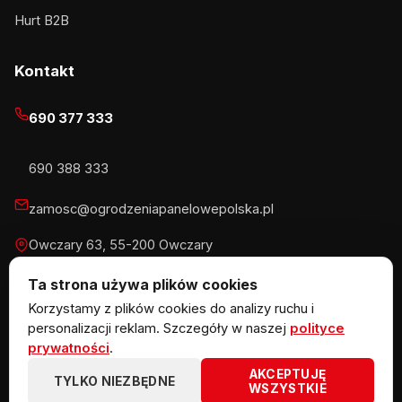
Hurt B2B
Kontakt
690 377 333
690 388 333
zamosc@ogrodzeniapanelowepolska.pl
Owczary 63, 55-200 Owczary
Pn-Pt 8-16, Sb 8-13:30
Ta strona używa plików cookies
Korzystamy z plików cookies do analizy ruchu i
personalizacji reklam. Szczegóły w naszej
polityce
prywatności
.
© 2026 KOW MET Marlena Kowalska · NIP 5291746970 ·
AKCEPTUJĘ
REGON 383867720 · Owczary 63, 55-200 Owczary
TYLKO NIEZBĘDNE
WSZYSTKIE
ogrodzeniazpaneli.pl