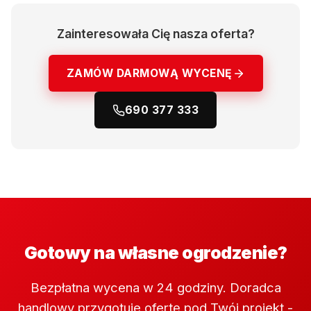
Zainteresowała Cię nasza oferta?
ZAMÓW DARMOWĄ WYCENĘ
690 377 333
Gotowy na własne ogrodzenie?
Bezpłatna wycena w 24 godziny. Doradca
handlowy przygotuje ofertę pod Twój projekt -