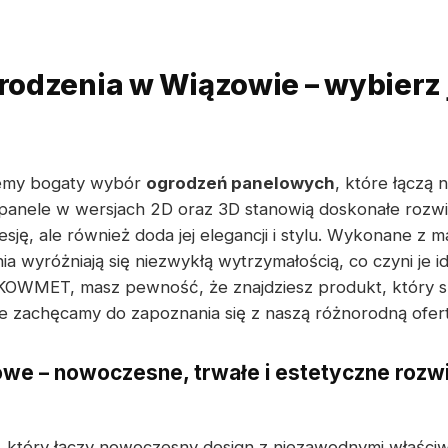
odzenia w Wiązowie – wybierz 
emy bogaty wybór
ogrodzeń panelowych
, które łączą
panele w wersjach 2D oraz 3D stanowią doskonałe rozwią
ję, ale również doda jej elegancji i stylu. Wykonane z m
nia wyróżniają się niezwykłą wytrzymałością, co czyni je
c KOWMET, masz pewność, że znajdziesz produkt, który s
e zachęcamy do zapoznania się z naszą różnorodną ofert
we – nowoczesne, trwałe i estetyczne rozwi
, który łączy nowoczesny design z niezawodnymi właści