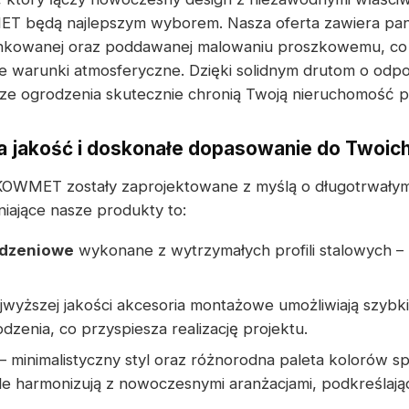
T będą najlepszym wyborem. Nasza oferta zawiera pa
ocynkowanej oraz poddawanej malowaniu proszkowemu, c
e warunki atmosferyczne. Dzięki solidnym drutom o odpow
ze ogrodzenia skutecznie chronią Twoją nieruchomość pr
jakość i doskonałe dopasowanie do Twoich
OWMET zostały zaprojektowane z myślą o długotrwałym
iające nasze produkty to:
odzeniowe
wykonane z wytrzymałych profili stalowych – 
jwyższej jakości akcesoria montażowe umożliwiają szyb
odzenia, co przyspiesza realizację projektu.
– minimalistyczny styl oraz różnorodna paleta kolorów sp
e harmonizują z nowoczesnymi aranżacjami, podkreślając