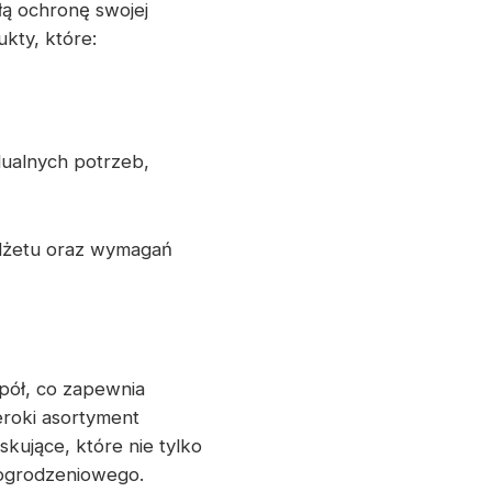
ą ochronę swojej
kty, które:
dualnych potrzeb,
dżetu oraz wymagań
pół, co zapewnia
roki asortyment
kujące, które nie tylko
 ogrodzeniowego.