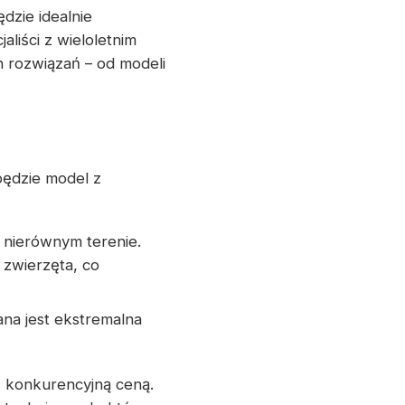
zie idealnie
liści z wieloletnim
 rozwiązań – od modeli
będzie model z
 nierównym terenie.
zwierzęta, co
na jest ekstremalna
z konkurencyjną ceną.