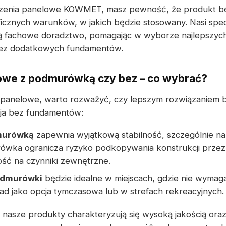
dzenia panelowe KOWMET, masz pewność, że produkt będ
cznych warunków, w jakich będzie stosowany. Nasi specja
ą fachowe doradztwo, pomagając w wyborze najlepszych
ez dodatkowych fundamentów.
owe z podmurówką czy bez – co wybrać?
 panelowe, warto rozważyć, czy lepszym rozwiązaniem 
ja bez fundamentów:
murówką
zapewnia wyjątkową stabilność, szczególnie na
wka ogranicza ryzyko podkopywania konstrukcji przez 
ość na czynniki zewnętrzne.
odmurówki
będzie idealne w miejscach, gdzie nie wymaga
ład jako opcja tymczasowa lub w strefach rekreacyjnych.
nasze produkty charakteryzują się wysoką jakością ora