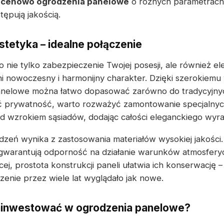
 cenowo ogrodzenia panelowe
o różnych parametrach 
tępują jakością.
stetyka – idealne połączenie
 nie tylko zabezpieczenie Twojej posesji, ale również e
ni nowoczesny i harmonijny charakter. Dzięki szerokiem
anelowe można łatwo dopasować zarówno do tradycyjnyc
ić prywatność, warto rozważyć zamontowanie specjalnyc
ed wzrokiem sąsiadów, dodając całości eleganckiego wyra
zeń wynika z zastosowania materiałów wysokiej jakości
warantują odporność na działanie warunków atmosfery
j, prostota konstrukcji paneli ułatwia ich konserwację 
zenie przez wiele lat wyglądało jak nowe.
ainwestować w ogrodzenia panelowe?