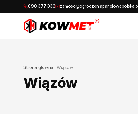
690 377 333
zamosc@ogrodzeniapanelowepolska.p
Strona główna
·
Wiązów
Wiązów