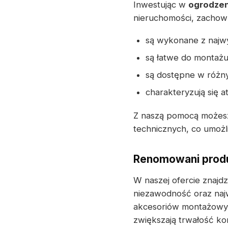
Inwestując w
ogrodzen
nieruchomości, zachowu
są wykonane z najwy
są łatwe do montażu
są dostępne w różny
charakteryzują się 
Z naszą pomocą możesz
technicznych, co umożli
Renomowani produ
W naszej ofercie znaj
niezawodność oraz naj
akcesoriów montażowych
zwiększają trwałość ko