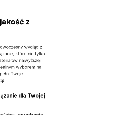
jakość z
 nowoczesny wygląd z
zanie, które nie tylko
ateriałów najwyższej
 idealnym wyborem na
pełni Twoje
ą!
ązanie dla Twojej
wościami,
ogrodzenia