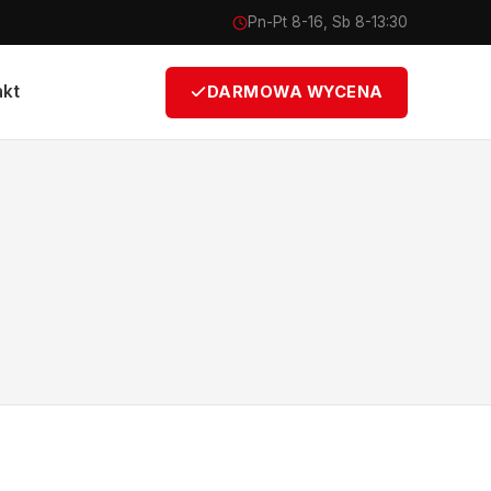
Pn-Pt 8-16, Sb 8-13:30
akt
DARMOWA WYCENA