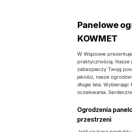
Panelowe ogr
KOWMET
W Wiązowie prezentuj
praktycznością. Nasze 
zabezpieczy Twoją poses
jakości, nasze ogrodze
długie lata. Wybierają
oczekiwania. Serdeczni
Ogrodzenia panelo
przestrzeni
Jeśli szukasz produktu