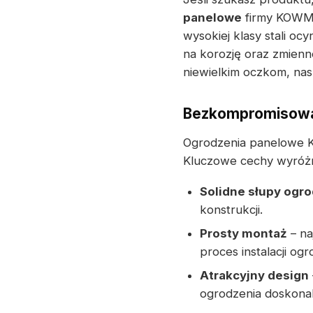
panelowe
firmy KOWME
wysokiej klasy stali 
na korozję oraz zmienn
niewielkim oczkom, nas
Bezkompromisowa 
Ogrodzenia panelowe K
Kluczowe cechy wyróżn
Solidne słupy ogr
konstrukcji.
Prosty montaż
– na
proces instalacji ogr
Atrakcyjny design
ogrodzenia doskonal