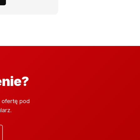
enie?
 ofertę pod
larz.