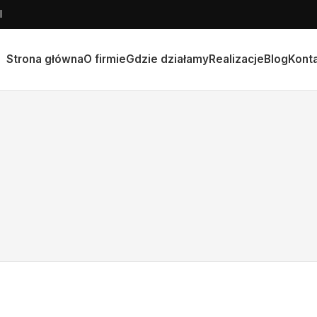
l
Strona główna
O firmie
Gdzie działamy
Realizacje
Blog
Kont