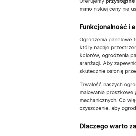
Oferujemy
przystępne
mimo niskiej ceny nie us
Funkcjonalność i e
Ogrodzenia panelowe to
który nadaje przestrze
kolorów, ogrodzenia p
aranżacji. Aby zapewn
skutecznie osłonią prz
Trwałość naszych ogrod
malowanie proszkowe g
mechanicznych. Co więce
czyszczenie, aby ogrod
Dlaczego warto z