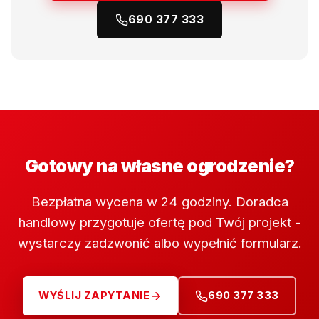
690 377 333
Gotowy na własne ogrodzenie?
Bezpłatna wycena w 24 godziny. Doradca
handlowy przygotuje ofertę pod Twój projekt -
wystarczy zadzwonić albo wypełnić formularz.
WYŚLIJ ZAPYTANIE
690 377 333