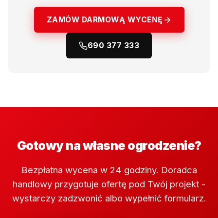
ZAMÓW DARMOWĄ WYCENĘ
690 377 333
Gotowy na własne ogrodzenie?
Bezpłatna wycena w 24 godziny. Doradca
handlowy przygotuje ofertę pod Twój projekt -
wystarczy zadzwonić albo wypełnić formularz.