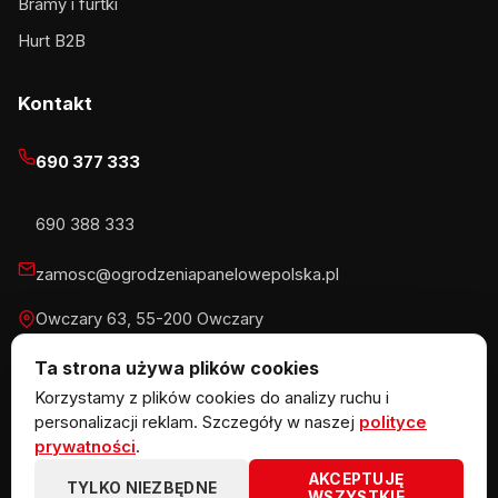
Bramy i furtki
Hurt B2B
Kontakt
690 377 333
690 388 333
zamosc@ogrodzeniapanelowepolska.pl
Owczary 63, 55-200 Owczary
Pn-Pt 8-16, Sb 8-13:30
Ta strona używa plików cookies
Korzystamy z plików cookies do analizy ruchu i
personalizacji reklam. Szczegóły w naszej
polityce
prywatności
.
© 2026 KOW MET Marlena Kowalska · NIP 5291746970 ·
AKCEPTUJĘ
REGON 383867720 · Owczary 63, 55-200 Owczary
TYLKO NIEZBĘDNE
WSZYSTKIE