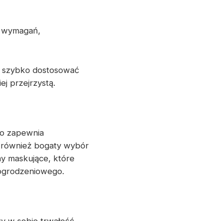
h wymagań,
i szybko dostosować
j przejrzystą.
o zapewnia
 również bogaty wybór
y maskujące, które
 ogrodzeniowego.