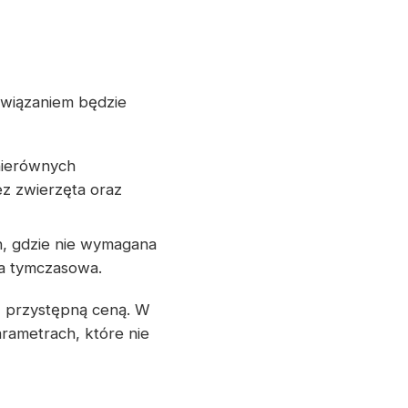
związaniem będzie
nierównych
z zwierzęta oraz
h, gdzie nie wymagana
ja tymczasowa.
z przystępną ceną. W
rametrach, które nie