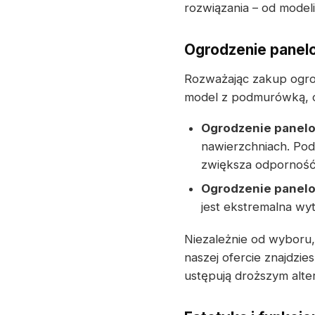
rozwiązania – od mode
Ogrodzenie panel
Rozważając zakup ogro
model z podmurówką, 
Ogrodzenie panel
nawierzchniach. Po
zwiększa odporność 
Ogrodzenie panel
jest ekstremalna wy
Niezależnie od wyboru,
naszej ofercie znajdzi
ustępują droższym alt