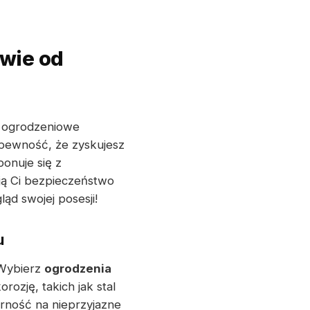
wie od
e ogrodzeniowe
 pewność, że zyskujesz
onuje się z
ują Ci bezpieczeństwo
ląd swojej posesji!
u
 Wybierz
ogrodzenia
zję, takich jak stal
rność na nieprzyjazne