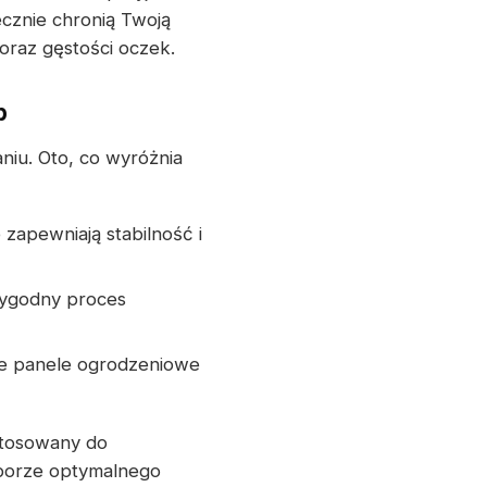
cznie chronią Twoją
oraz gęstości oczek.
b
iu. Oto, co wyróżnia
 zapewniają stabilność i
wygodny proces
że panele ogrodzeniowe
stosowany do
borze optymalnego