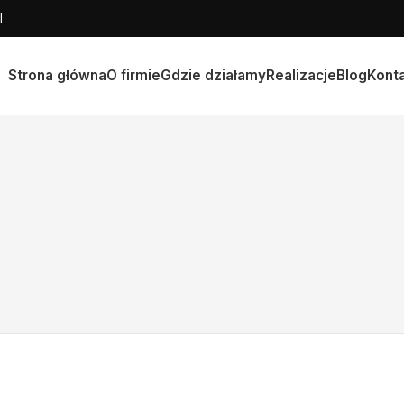
l
Strona główna
O firmie
Gdzie działamy
Realizacje
Blog
Kont