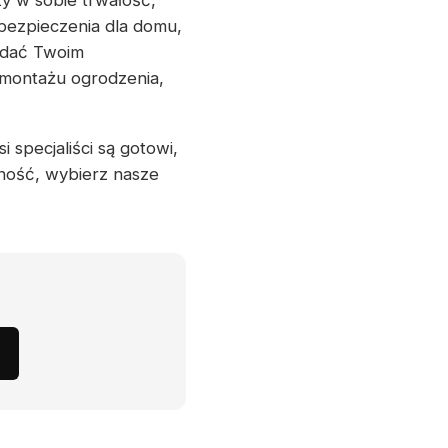
y w sobie trwałość,
abezpieczenia dla domu,
dać Twoim
 montażu ogrodzenia,
 specjaliści są gotowi,
ność, wybierz nasze