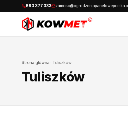
690 377 333
zamosc@ogrodzeniapanelowepolska.p
Strona główna
·
Tuliszków
Tuliszków