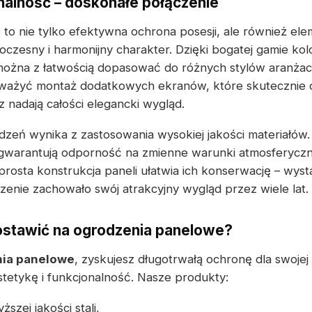
onalność – doskonałe połączenie
e
to nie tylko efektywna ochrona posesji, ale również el
oczesny i harmonijny charakter. Dzięki bogatej gamie ko
ożna z łatwością dopasować do różnych stylów aranżac
ważyć montaż dodatkowych ekranów, które skutecznie 
 nadają całości elegancki wygląd.
zeń wynika z zastosowania wysokiej jakości materiałów
warantują odporność na zmienne warunki atmosferyczn
rosta konstrukcja paneli ułatwia ich konserwację – wyst
zenie zachowało swój atrakcyjny wygląd przez wiele lat.
ostawić na ogrodzenia panelowe?
ia panelowe
, zyskujesz długotrwałą ochronę dla swojej
tetykę i funkcjonalność. Nasze produkty:
szej jakości stali,