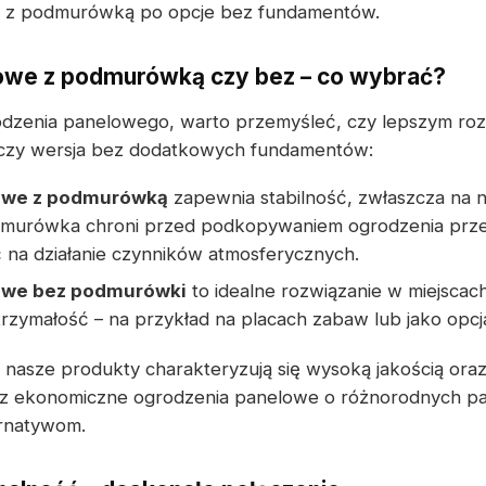
li z podmurówką po opcje bez fundamentów.
owe z podmurówką czy bez – co wybrać?
dzenia panelowego, warto przemyśleć, czy lepszym ro
czy wersja bez dodatkowych fundamentów:
owe z podmurówką
zapewnia stabilność, zwłaszcza na 
dmurówka chroni przed podkopywaniem ogrodzenia prze
na działanie czynników atmosferycznych.
owe bez podmurówki
to idealne rozwiązanie w miejscac
trzymałość – na przykład na placach zabaw lub jako opc
 nasze produkty charakteryzują się wysoką jakością ora
esz ekonomiczne ogrodzenia panelowe o różnorodnych pa
ernatywom.