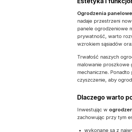
Estetyka i funkcj
Ogrodzenia panelow
nadaje przestrzeni now
panele ogrodzeniowe m
prywatność, warto roz
wzrokiem sąsiadów oraz
Trwałość naszych ogrod
malowanie proszkowe g
mechaniczne. Ponadto p
czyszczenie, aby ogrod
Dlaczego warto p
Inwestując w
ogrodzen
zachowując przy tym es
wykonane są z najwyż