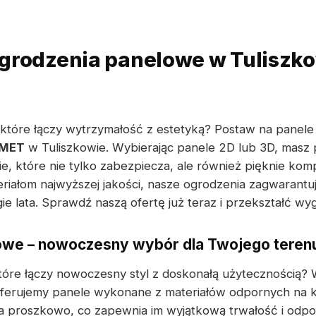
grodzenia panelowe w Tuliszko
 które łączy wytrzymałość z estetyką? Postaw na panel
MET
w Tuliszkowie. Wybierając panele 2D lub 3D, masz
, które nie tylko zabezpiecza, ale również pięknie komp
eriałom najwyższej jakości, nasze ogrodzenia zagwarant
ie lata. Sprawdź naszą ofertę już teraz i przekształć wyg
owe – nowoczesny wybór dla Twojego teren
tóre łączy nowoczesny styl z doskonałą użytecznością?
rujemy panele wykonane z materiałów odpornych na koro
 proszkowo, co zapewnia im wyjątkową trwałość i odpo