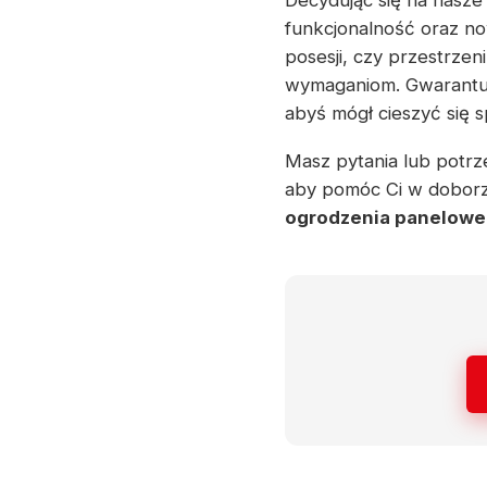
Decydując się na nasze
funkcjonalność oraz no
posesji, czy przestrzen
wymaganiom. Gwarantuj
abyś mógł cieszyć się 
Masz pytania lub potrze
aby pomóc Ci w doborze
ogrodzenia panelowe