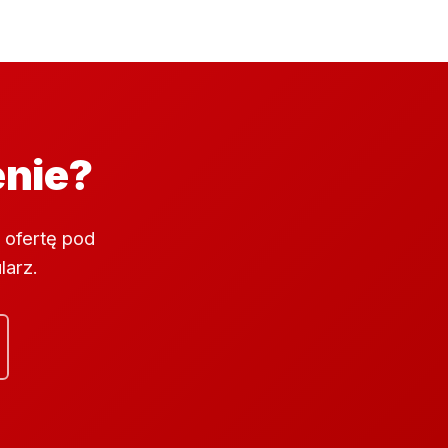
enie?
 ofertę pod
larz.