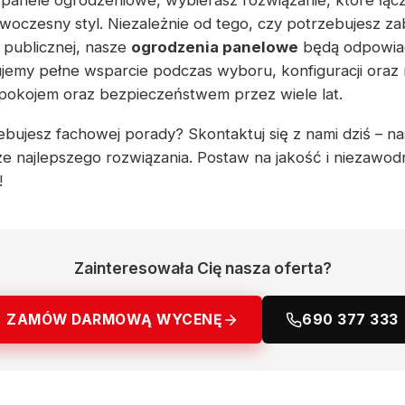
 panele ogrodzeniowe, wybierasz rozwiązanie, które łącz
woczesny styl. Niezależnie od tego, czy potrzebujesz z
i publicznej, nasze
ogrodzenia panelowe
będą odpowia
emy pełne wsparcie podczas wyboru, konfiguracji oraz
spokojem oraz bezpieczeństwem przez wiele lat.
bujesz fachowej porady? Skontaktuj się z nami dziś – nasi
 najlepszego rozwiązania. Postaw na jakość i niezawod
!
Zainteresowała Cię nasza oferta?
ZAMÓW DARMOWĄ WYCENĘ
690 377 333