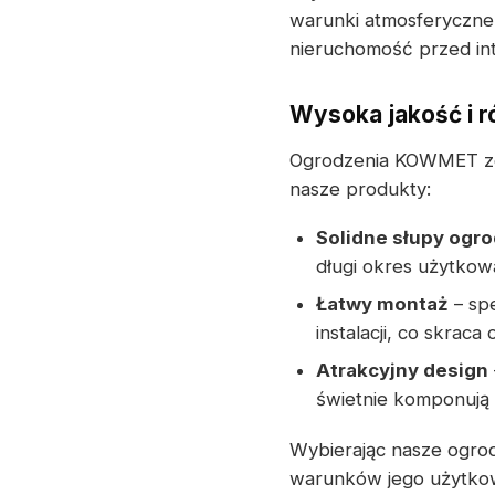
warunki atmosferyczne
nieruchomość przed int
Wysoka jakość i 
Ogrodzenia KOWMET zos
nasze produkty:
Solidne słupy ogr
długi okres użytkow
Łatwy montaż
– spe
instalacji, co skraca 
Atrakcyjny design
świetnie komponują s
Wybierając nasze ogro
warunków jego użytkow