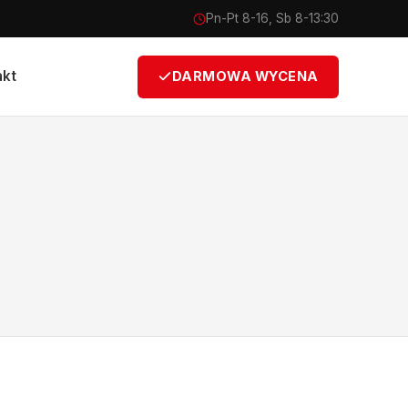
Pn-Pt 8-16, Sb 8-13:30
akt
DARMOWA WYCENA