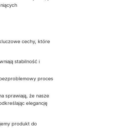
eniących
kluczowe cechy, które
niają stabilność i
 i bezproblemowy proces
a sprawiają, że nasze
dkreślając elegancję
jemy produkt do