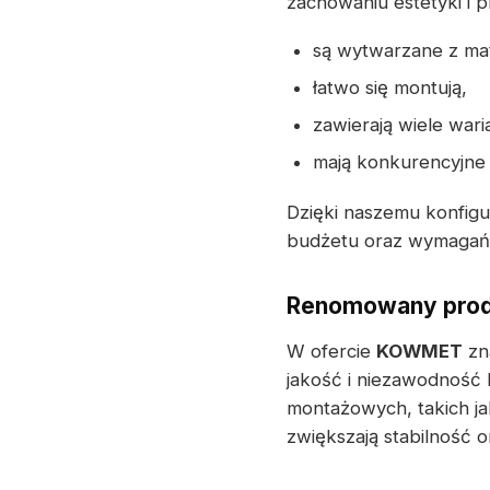
zachowaniu estetyki i 
są wytwarzane z mat
łatwo się montują,
zawierają wiele war
mają konkurencyjne
Dzięki naszemu konfig
budżetu oraz wymagań t
Renomowany produ
W ofercie
KOWMET
zn
jakość i niezawodność
montażowych, takich j
zwiększają stabilność 