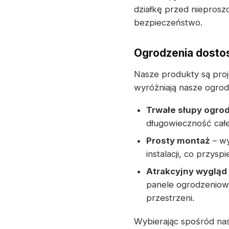
działkę przed nieprosz
bezpieczeństwo.
Ogrodzenia dosto
Nasze produkty są proj
wyróżniają nasze ogrod
Trwałe słupy ogro
długowieczność całej
Prosty montaż
– wy
instalacji, co przysp
Atrakcyjny wygląd
panele ogrodzeniowe
przestrzeni.
Wybierając spośród na