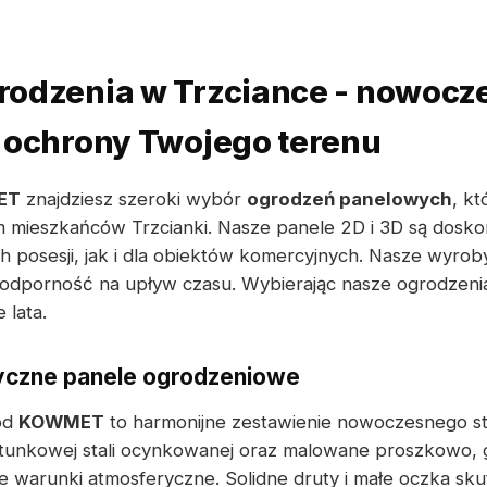
rodzenia w Trzciance - nowocz
 ochrony Twojego terenu
ET
znajdziesz szeroki wybór
ogrodzeń panelowych
, kt
 mieszkańców Trzcianki. Nasze panele 2D i 3D są dosk
 posesji, jak i dla obiektów komercyjnych. Nasze wyro
 odporność na upływ czasu. Wybierając nasze ogrodzeni
 lata.
tyczne panele ogrodzeniowe
od
KOWMET
to harmonijne zestawienie nowoczesnego sty
unkowej stali ocynkowanej oraz malowane proszkowo, 
e warunki atmosferyczne. Solidne druty i małe oczka sku