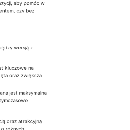
ozycji, aby pomóc w
mentem, czy bez
iędzy wersją z
st kluczowe na
ęta oraz zwiększa
gana jest maksymalna
o tymczasowe
ią oraz atrakcyjną
 o różnych