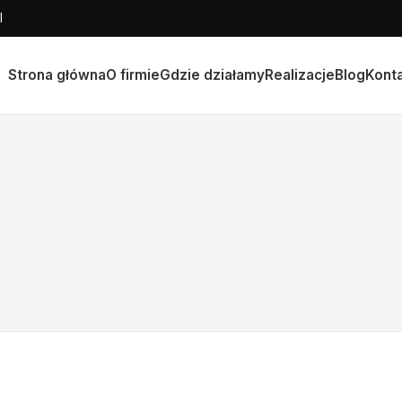
l
Strona główna
O firmie
Gdzie działamy
Realizacje
Blog
Kont