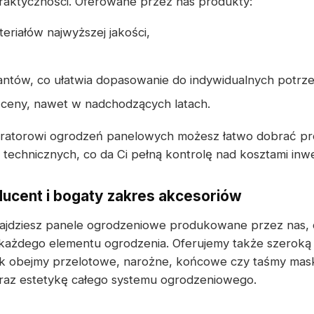
praktyczności. Oferowane przez nas produkty:
eriałów najwyższej jakości,
iantów, co ułatwia dopasowanie do indywidualnych potrz
 ceny, nawet w nadchodzących latach.
uratorowi ogrodzeń panelowych możesz łatwo dobrać p
echnicznych, co da Ci pełną kontrolę nad kosztami inwes
cent i bogaty zakres akcesoriów
ajdziesz panele ogrodzeniowe produkowane przez nas,
 każdego elementu ogrodzenia. Oferujemy także szerok
ak obejmy przelotowe, narożne, końcowe czy taśmy mask
oraz estetykę całego systemu ogrodzeniowego.