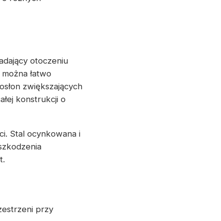
adający otoczeniu
a można łatwo
osłon zwiększających
ej konstrukcji o
i. Stal ocynkowana i
szkodzenia
t.
estrzeni przy