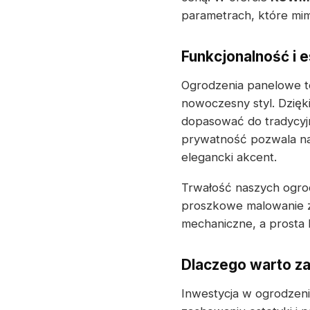
parametrach, które mimo
Funkcjonalność i e
Ogrodzenia panelowe to
nowoczesny styl. Dzięk
dopasować do tradycyj
prywatność pozwala na
elegancki akcent.
Trwałość naszych ogrod
proszkowe malowanie z
mechaniczne, a prosta k
Dlaczego warto z
Inwestycja w ogrodzen