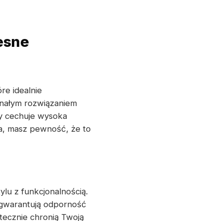
esne
óre idealnie
onałym rozwiązaniem
by cechuje wysoka
a, masz pewność, że to
lu z funkcjonalnością.
gwarantują odporność
tecznie chronią Twoją