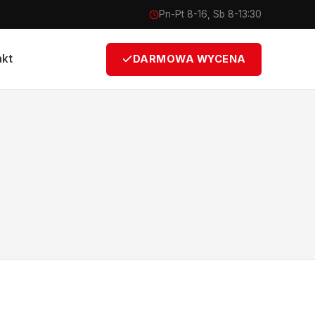
Pn-Pt 8-16, Sb 8-13:30
akt
DARMOWA WYCENA