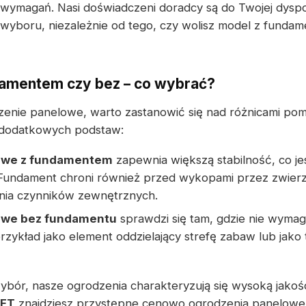
 wymagań. Nasi doświadczeni doradcy są do Twojej dysp
wyboru, niezależnie od tego, czy wolisz model z funda
damentem czy bez – co wybrać?
zenie panelowe, warto zastanowić się nad różnicami pom
 dodatkowych podstaw:
owe z fundamentem
zapewnia większą stabilność, co je
 Fundament chroni również przed wykopami przez zwierz
ania czynników zewnętrznych.
owe bez fundamentu
sprawdzi się tam, gdzie nie wyma
rzykład jako element oddzielający strefę zabaw lub jak
bór, nasze ogrodzenia charakteryzują się wysoką jakośc
ET
znajdziesz przystępne cenowo ogrodzenia panelowe