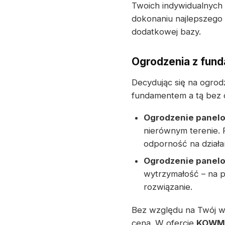
Twoich indywidualnych
dokonaniu najlepszego 
dodatkowej bazy.
Ogrodzenia z fun
Decydując się na ogrod
fundamentem a tą bez
Ogrodzenie panel
nierównym terenie.
odporność na dział
Ogrodzenie panel
wytrzymałość – na p
rozwiązanie.
Bez względu na Twój wy
ceną. W ofercie
KOWM