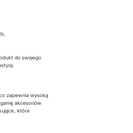
eb,
rodukt do swojego
tycji.
 co zapewnia wysoką
ą gamę akcesoriów
ujące, które