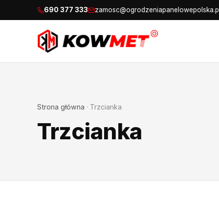
690 377 333
zamosc@ogrodzeniapanelowepolska.p
Strona główna
·
Trzcianka
Trzcianka