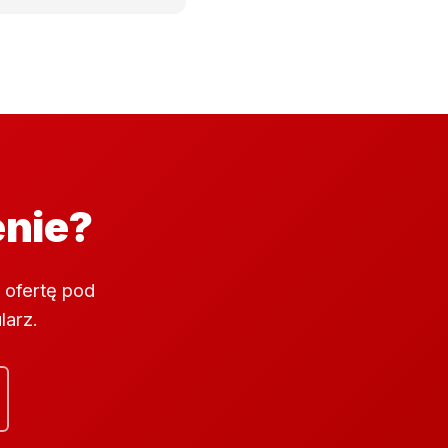
enie?
 ofertę pod
larz.