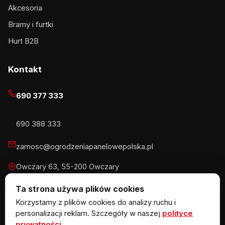
Akcesoria
Bramy i furtki
Hurt B2B
Kontakt
690 377 333
690 388 333
zamosc@ogrodzeniapanelowepolska.pl
Owczary 63, 55-200 Owczary
Pn-Pt 8-16, Sb 8-13:30
Ta strona używa plików cookies
Korzystamy z plików cookies do analizy ruchu i
personalizacji reklam. Szczegóły w naszej
polityce
prywatności
.