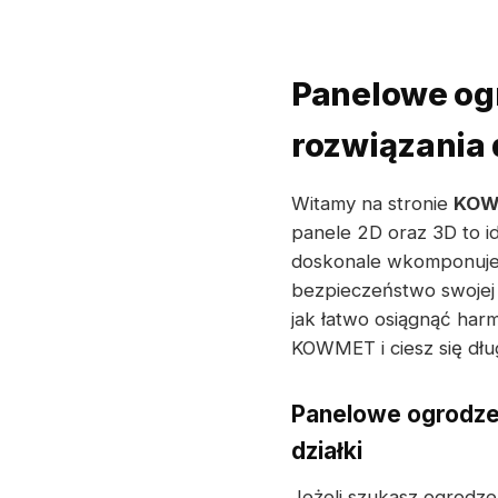
Panelowe og
rozwiązania d
Witamy na stronie
KOW
panele 2D oraz 3D to i
doskonale wkomponuje 
bezpieczeństwo swojej n
jak łatwo osiągnąć har
KOWMET i ciesz się dłu
Panelowe ogrodzen
działki
Jeżeli szukasz ogrodze