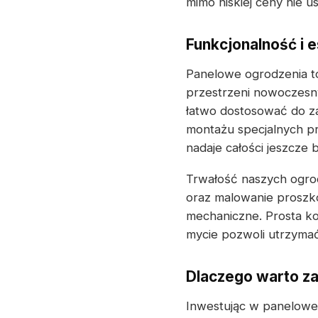
mimo niskiej ceny nie us
Funkcjonalność i e
Panelowe ogrodzenia to
przestrzeni nowoczesny
łatwo dostosować do z
montażu specjalnych p
nadaje całości jeszcze 
Trwałość naszych ogrod
oraz malowanie proszk
mechaniczne. Prosta ko
mycie pozwoli utrzymać
Dlaczego warto z
Inwestując w panelowe