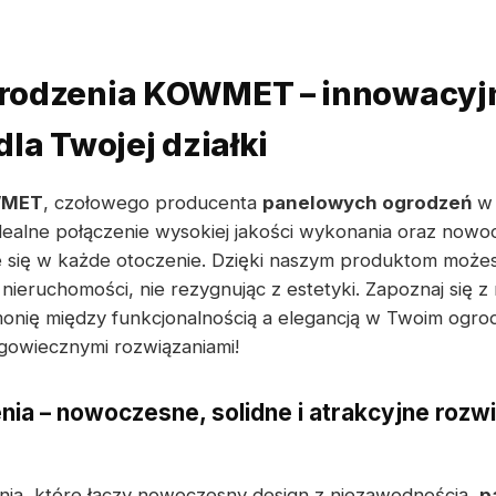
rodzenia KOWMET – innowacyj
la Twojej działki
MET
, czołowego producenta
panelowych ogrodzeń
w 
dealne połączenie wysokiej jakości wykonania oraz nowo
się w każde otoczenie. Dzięki naszym produktom moż
ieruchomości, nie rezygnując z estetyki. Zapoznaj się z n
monię między funkcjonalnością a elegancją w Twoim ogro
gowiecznymi rozwiązaniami!
ia – nowoczesne, solidne i atrakcyjne rozwi
nia, które łączy nowoczesny design z niezawodnością,
p