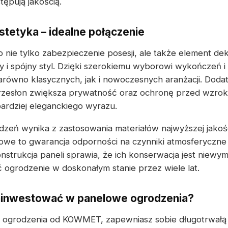
tępują jakością.
stetyka – idealne połączenie
 nie tylko zabezpieczenie posesji, ale także element dek
 i spójny styl. Dzięki szerokiemu wyborowi wykończeń 
arówno klasycznych, jak i nowoczesnych aranżacji. Dod
rzesłon zwiększa prywatność oraz ochronę przed wzrok
bardziej eleganckiego wyrazu.
zeń wynika z zastosowania materiałów najwyższej jakoś
owe to gwarancja odporności na czynniki atmosferyczne
nstrukcja paneli sprawia, że ich konserwacja jest niewym
 ogrodzenie w doskonałym stanie przez wiele lat.
ainwestować w panelowe ogrodzenia?
 ogrodzenia od KOWMET, zapewniasz sobie długotrwałą o