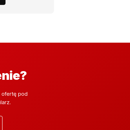
enie?
 ofertę pod
larz.