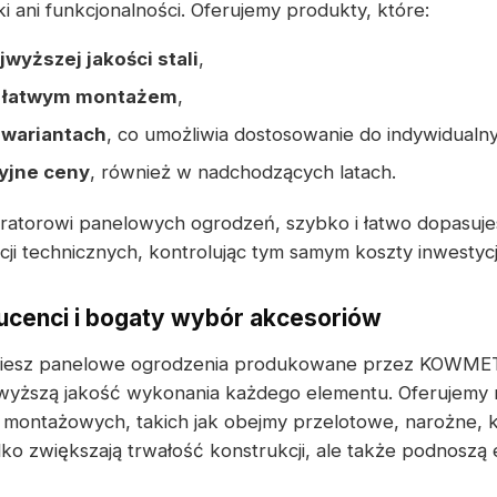
ki ani funkcjonalności. Oferujemy produkty, które:
wyższej jakości stali
,
ę łatwym montażem
,
 wariantach
, co umożliwia dostosowanie do indywidualn
yjne ceny
, również w nadchodzących latach.
uratorowi panelowych ogrodzeń, szybko i łatwo dopasuj
ji technicznych, kontrolując tym samym koszty inwestycji
cenci i bogaty wybór akcesoriów
dziesz panelowe ogrodzenia produkowane przez KOWMET
wyższą jakość wykonania każdego elementu. Oferujemy 
 montażowych, takich jak obejmy przelotowe, narożne,
ylko zwiększają trwałość konstrukcji, ale także podnoszą