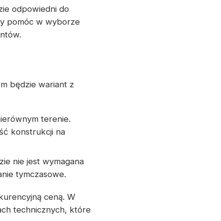
ie odpowiedni do
 aby pomóc w wyborze
ntów.
m będzie wariant z
nierównym terenie.
ć konstrukcji na
dzie nie jest wymagana
anie tymczasowe.
nkurencyjną ceną. W
ach technicznych, które