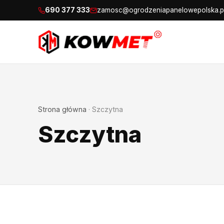
690 377 333
zamosc@ogrodzeniapanelowepolska.p
Strona główna
·
Szczytna
Szczytna