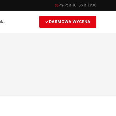
Pn-Pt 8-16, Sb 8-13:30
akt
DARMOWA WYCENA