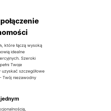
połączenie
chomości
h
, które łączą wysoką
owią idealne
ercyjnych. Szeroki
pełni Twoje
by uzyskać szczegółowe
– Twój niezawodny
w jednym
cjonalnością,