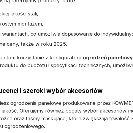
ścią. Oferujemy produkty, które:
ej jakości stali,
 prostym montażem,
 wariantach, co umożliwia dopasowanie do indywidualny
ne ceny, także w roku 2025.
entom korzystanie z konfiguratora
ogrodzeń panelow
oduktu do budżetu i specyfikacji technicznych, umożliw
cenci i szeroki wybór akcesoriów
dziesz ogrodzenia panelowe produkowane przez KOWMET
 jakość. Oferujemy również bogaty wybór akcesoriów mo
ożne oraz taśmy maskujące, które zwiększają trwałość ko
mu ogrodzeniowego.