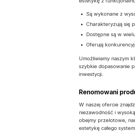
estetykę z funkcjonalno
Są wykonane z wysoki
Charakteryzują się
Dostępne są w wielu
Oferują konkurencyj
Umożliwiamy naszym kli
szybkie dopasowanie pr
inwestycji.
Renomowani produ
W naszej ofercie znaj
niezawodność i wysoką
obejmy przelotowe, nar
estetykę całego syste