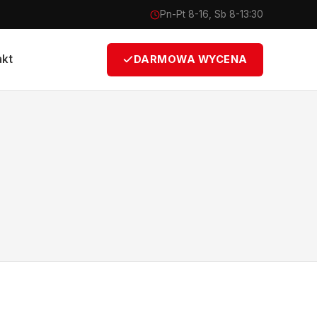
Pn-Pt 8-16, Sb 8-13:30
akt
DARMOWA WYCENA