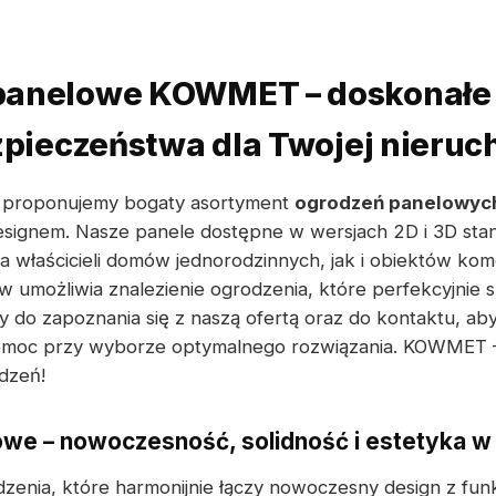
panelowe KOWMET – doskonałe 
ezpieczeństwa dla Twojej nieru
proponujemy bogaty asortyment
ogrodzeń panelowyc
esignem. Nasze panele dostępne w wersjach 2D i 3D stan
a właścicieli domów jednorodzinnych, jak i obiektów kom
 umożliwia znalezienie ogrodzenia, które perfekcyjnie s
 do zapoznania się z naszą ofertą oraz do kontaktu, a
pomoc przy wyborze optymalnego rozwiązania. KOWMET 
dzeń!
we – nowoczesność, solidność i estetyka 
dzenia, które harmonijnie łączy nowoczesny design z funk