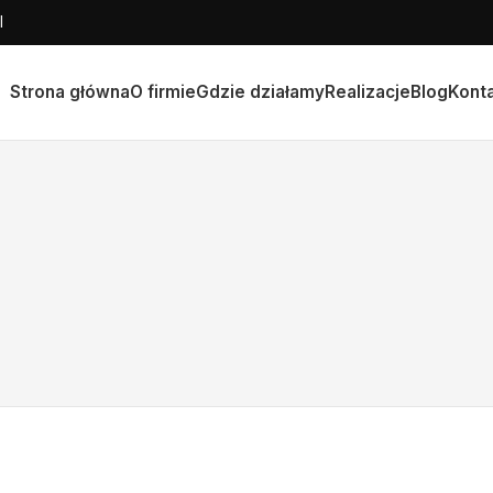
l
Strona główna
O firmie
Gdzie działamy
Realizacje
Blog
Kont