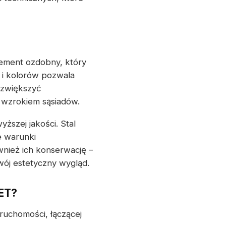
element ozdobny, który
 i kolorów pozwala
 zwiększyć
 wzrokiem sąsiadów.
ższej jakości. Stal
e warunki
wnież ich konserwację –
wój estetyczny wygląd.
ET?
ruchomości, łączącej