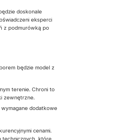
będzie doskonale
oświadczeni eksperci
zeń z podmurówką po
borem będzie model z
ym terenie. Chroni to
i zewnętrzne.
est wymagane dodatkowe
kurencyjnymi cenami.
 technicznych, które