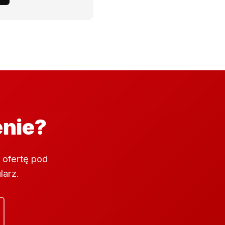
enie?
 ofertę pod
larz.