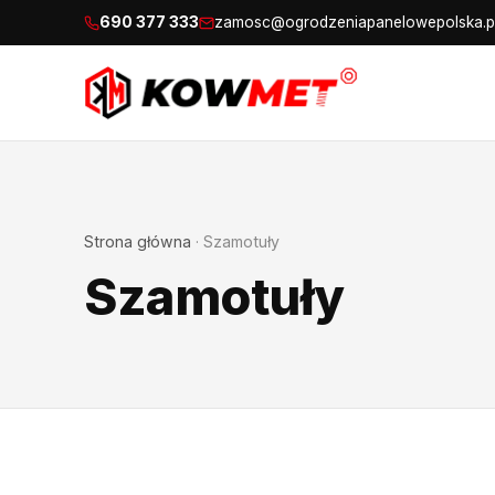
690 377 333
zamosc@ogrodzeniapanelowepolska.p
Strona główna
·
Szamotuły
Szamotuły