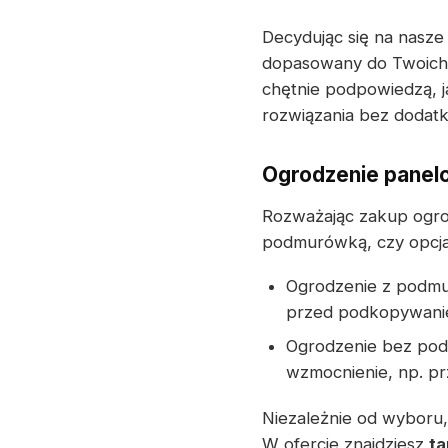
Decydując się na nasz
dopasowany do Twoich 
chętnie podpowiedzą, j
rozwiązania bez doda
Ogrodzenie panel
Rozważając zakup ogro
podmurówką, czy opcj
Ogrodzenie z podmur
przed podkopywanie
Ogrodzenie bez pod
wzmocnienie, np. pr
Niezależnie od wyboru,
W ofercie znajdziesz
ta