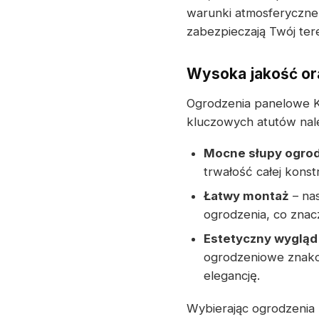
warunki atmosferyczne.
zabezpieczają Twój ter
Wysoka jakość ora
Ogrodzenia panelowe K
kluczowych atutów nal
Mocne słupy ogro
trwałość całej konstr
Łatwy montaż
– na
ogrodzenia, co znacz
Estetyczny wygląd
ogrodzeniowe znakom
elegancję.
Wybierając ogrodzenia