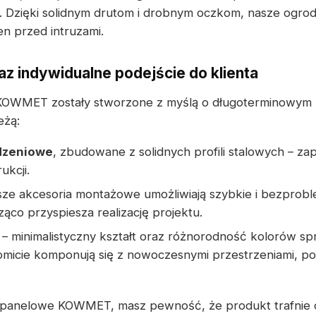
 Dzięki solidnym drutom i drobnym oczkom, nasze ogrod
en przed intruzami.
z indywidualne podejście do klienta
OWMET zostały stworzone z myślą o długoterminowym u
eżą:
dzeniowe
, zbudowane z solidnych profili stalowych – zap
ukcji.
sze akcesoria montażowe umożliwiają szybkie i bezprob
ąco przyspiesza realizację projektu.
– minimalistyczny kształt oraz różnorodność kolorów spr
icie komponują się z nowoczesnymi przestrzeniami, pod
 panelowe KOWMET, masz pewność, że produkt trafnie