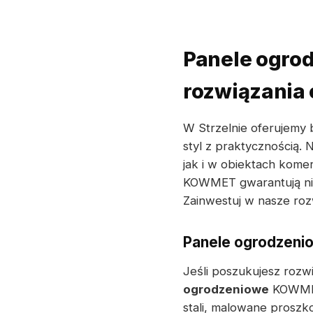
Panele ogro
rozwiązani
W Strzelnie oferujemy
styl z praktycznością.
jak i w obiektach komer
KOWMET gwarantują nie 
Zainwestuj w nasze rozw
Panele ogrodzenio
Jeśli poszukujesz rozw
ogrodzeniowe
KOWMET 
stali, malowane proszk