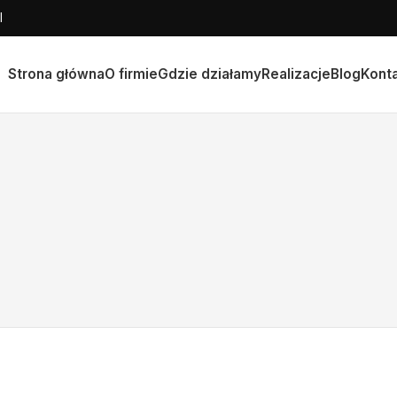
l
Strona główna
O firmie
Gdzie działamy
Realizacje
Blog
Kont