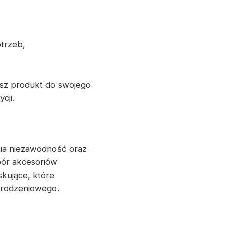
trzeb,
esz produkt do swojego
cji.
ia niezawodność oraz
bór akcesoriów
kujące, które
ogrodzeniowego.