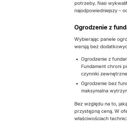
potrzeby. Nasi wykwali
najodpowiedniejszy – o
Ogrodzenie z fun
Wybierając panele ogr
wersją bez dodatkowy
Ogrodzenie z fundam
Fundament chroni p
czynniki zewnętrzne
Ogrodzenie bez fun
maksymalna wytrzym
Bez względu na to, jak
przystępną ceną. W of
właściwościach technicz