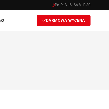
Pn-Pt 8-16, Sb 8-13:30
akt
DARMOWA WYCENA