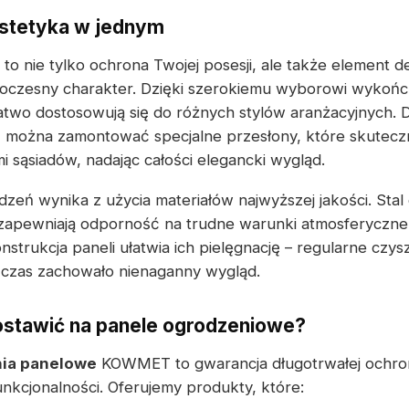
estetyka w jednym
to nie tylko ochrona Twojej posesji, ale także element d
woczesny charakter. Dzięki szerokiemu wyborowi wykońc
atwo dostosowują się do różnych stylów aranżacyjnych.
 można zamontować specjalne przesłony, które skuteczn
i sąsiadów, nadając całości elegancki wygląd.
zeń wynika z użycia materiałów najwyższej jakości. Sta
apewniają odporność na trudne warunki atmosferyczne
strukcja paneli ułatwia ich pielęgnację – regularne czy
 czas zachowało nienaganny wygląd.
ostawić na panele ogrodzeniowe?
ia panelowe
KOWMET to gwarancja długotrwałej ochrony
unkcjonalności. Oferujemy produkty, które: