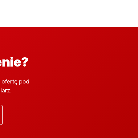
enie?
 ofertę pod
larz.