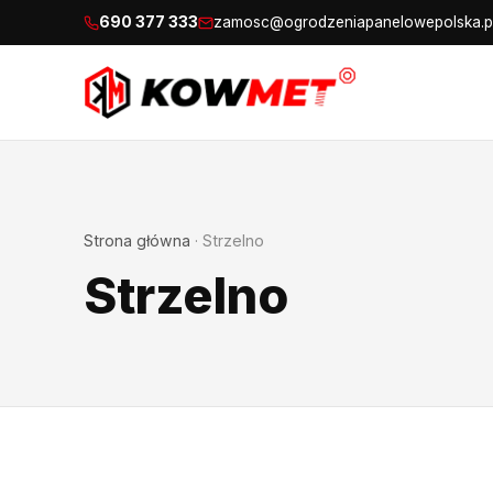
690 377 333
zamosc@ogrodzeniapanelowepolska.p
Strona główna
·
Strzelno
Strzelno