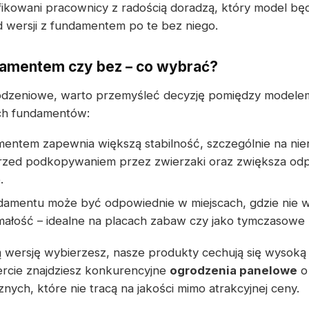
fikowani pracownicy z radością doradzą, który model będ
d wersji z fundamentem po te bez niego.
damentem czy bez – co wybrać?
odzeniowe, warto przemyśleć decyzję pomiędzy modele
ch fundamentów:
entem zapewnia większą stabilność, szczególnie na nie
rzed podkopywaniem przez zwierzaki oraz zwiększa od
.
damentu może być odpowiednie w miejscach, gdzie nie 
ałość – idealne na placach zabaw czy jako tymczasowe 
ą wersję wybierzesz, nasze produkty cechują się wysoką 
ercie znajdziesz konkurencyjne
ogrodzenia panelowe
o
nych, które nie tracą na jakości mimo atrakcyjnej ceny.