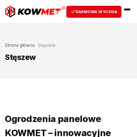
DARMOWA WYCENA
Strona główna
·
Stęszew
Stęszew
Ogrodzenia panelowe
KOWMET – innowacyjne