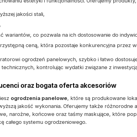
howaniu estetyki i funkcjonalności. Oferujemy produkty,
szej jakości stali,
,
ć wariantów, co pozwala na ich dostosowanie do indywi
rzystępną ceną, która pozostaje konkurencyjna przez wie
ratorowi ogrodzeń panelowych, szybko i łatwo dostosuj
echnicznych, kontrolując wydatki związane z inwestycją
cenci oraz bogata oferta akcesoriów
ziesz
ogrodzenia panelowe
, które są produkowane loka
wyższą jakość wykonania. Oferujemy także różnorodne 
we, narożne, końcowe oraz taśmy maskujące, które popr
ykę całego systemu ogrodzeniowego.