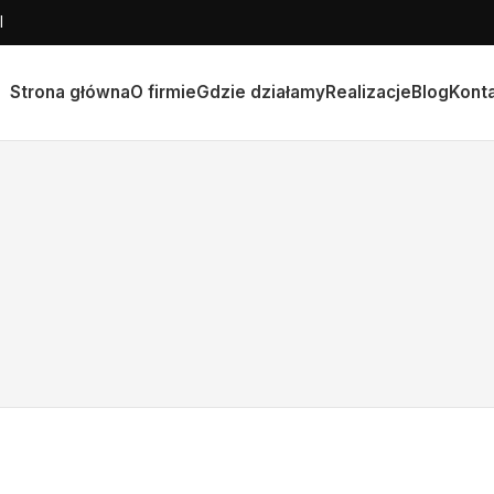
l
Strona główna
O firmie
Gdzie działamy
Realizacje
Blog
Kont