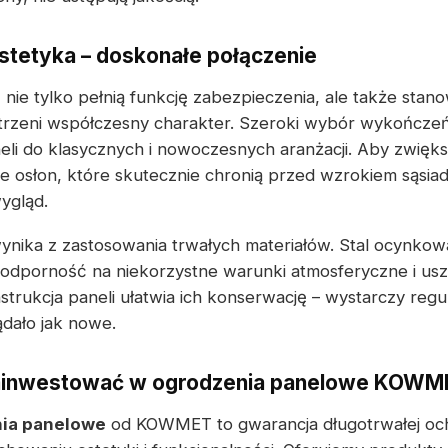
estetyka – doskonałe połączenie
e
nie tylko pełnią funkcję zabezpieczenia, ale także stan
trzeni współczesny charakter. Szeroki wybór wykończeń
li do klasycznych i nowoczesnych aranżacji. Aby zwięk
osłon, które skutecznie chronią przed wzrokiem sąsia
ygląd.
ynika z zastosowania trwałych materiałów. Stal ocynko
odporność na niekorzystne warunki atmosferyczne i us
rukcja paneli ułatwia ich konserwację – wystarczy regul
dało jak nowe.
zainwestować w ogrodzenia panelowe KOWM
ia panelowe
od KOWMET to gwarancja długotrwałej oc