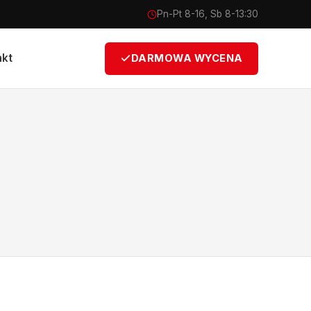
Pn-Pt 8-16, Sb 8-13:30
akt
DARMOWA WYCENA