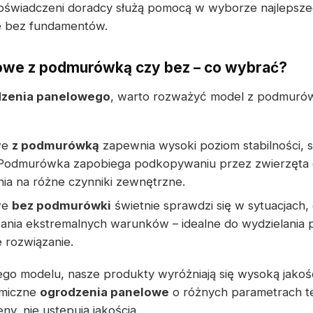
oświadczeni doradcy służą pomocą w wyborze najlepszeg
 bez fundamentów.
owe z podmurówką czy bez – co wybrać?
dzenia panelowego
, warto rozważyć model z podmuró
we
z podmurówką
zapewnia wysoki poziom stabilności, 
 Podmurówka zapobiega podkopywaniu przez zwierzęta 
ia na różne czynniki zewnętrzne.
we
bez podmurówki
świetnie sprawdzi się w sytuacjach,
ania ekstremalnych warunków – idealne do wydzielania pr
 rozwiązanie.
go modelu, nasze produkty wyróżniają się wysoką jakoś
omiczne
ogrodzenia panelowe
o różnych parametrach te
y, nie ustępują jakością.