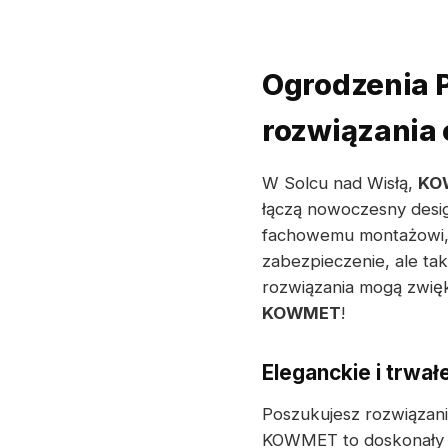
Ogrodzenia P
rozwiązani
W Solcu nad Wisłą,
KO
łączą nowoczesny desig
fachowemu montażowi, n
zabezpieczenie, ale ta
rozwiązania mogą zwię
KOWMET
!
Eleganckie i trwa
Poszukujesz rozwiązani
KOWMET to doskonały wy