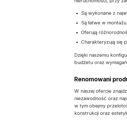
nieruchomości, przy zac
Są wykonane z najwyż
Są łatwe w montażu
Oferują różnorodnoś
Charakteryzują się p
Dzięki naszemu konfigu
budżetu oraz wymagań t
Renomowani produ
W naszej ofercie znajd
niezawodność oraz naj
w tym obejmy przeloto
konstrukcji oraz estet