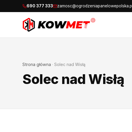
690 377 333
zamosc@ogrodzeniapanelowepolska.p
Strona główna
·
Solec nad Wisłą
Solec nad Wisłą