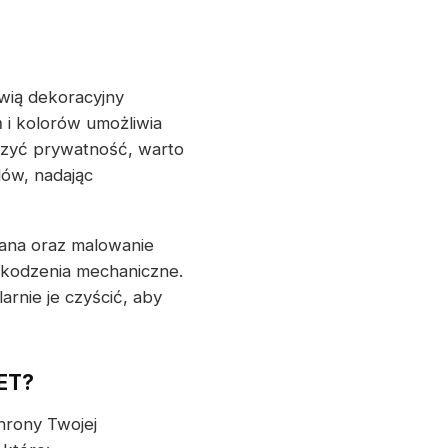
owią dekoracyjny
 i kolorów umożliwia
szyć prywatność, warto
dów, nadając
wana oraz malowanie
zkodzenia mechaniczne.
arnie je czyścić, aby
ET?
hrony Twojej