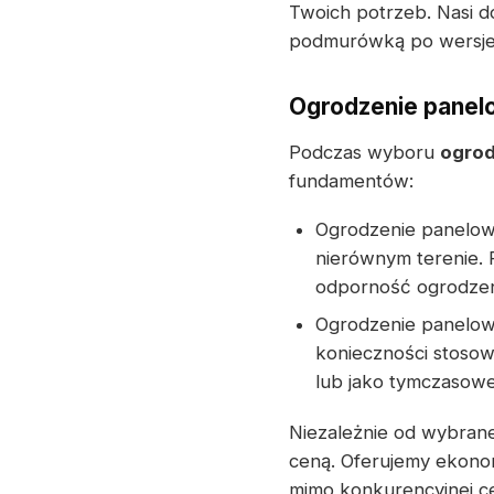
Twoich potrzeb. Nasi d
podmurówką po wersje
Ogrodzenie panel
Podczas wyboru
ogro
fundamentów:
Ogrodzenie panelo
nierównym terenie.
odporność ogrodzen
Ogrodzenie panelo
konieczności stosow
lub jako tymczasowe
Niezależnie od wybrane
ceną. Oferujemy ekon
mimo konkurencyjnej cen