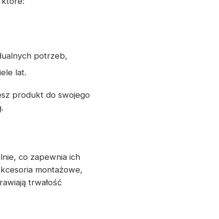
 które:
dualnych potrzeb,
le lat.
esz produkt do swojego
.
lnie, co zapewnia ich
akcesoria montażowe,
awiają trwałość