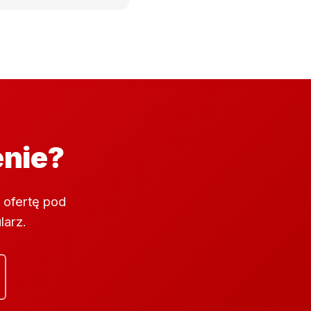
enie?
 ofertę pod
larz.