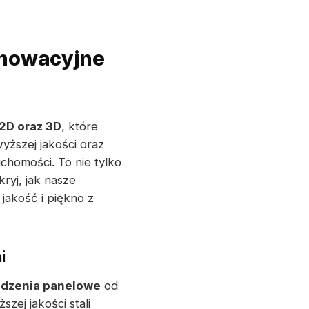
nnowacyjne
2D oraz 3D
, które
yższej jakości oraz
chomości. To nie tylko
ryj, jak nasze
jakość i piękno z
i
dzenia panelowe
od
ej jakości stali