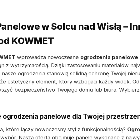
anelowe w Solcu nad Wisłą – I
a od KOWMET
WMET
wprowadza nowoczesne
ogrodzenia panelowe 
n z wytrzymałością. Dzięki zastosowaniu materiałów najw
asze ogrodzenia stanowią solidną ochronę Twojej nieru
kże estetyczny element, który wzbogaci każdy widok. Odk
kszyć bezpieczeństwo Twojego domu lub biura. Wybierz 
łe ogrodzenia panelowe dla Twojej przestrzen
a, które łączy nowoczesny styl z funkcjonalnością?
Ogro
bór. Nasza oferta obejmuje panele wykonane z najwyższ