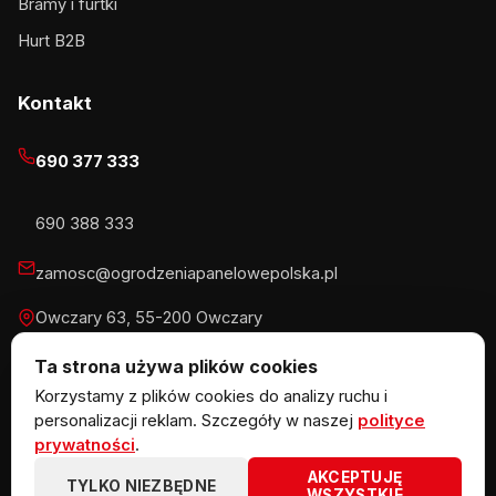
Bramy i furtki
Hurt B2B
Kontakt
690 377 333
690 388 333
zamosc@ogrodzeniapanelowepolska.pl
Owczary 63, 55-200 Owczary
Pn-Pt 8-16, Sb 8-13:30
Ta strona używa plików cookies
Korzystamy z plików cookies do analizy ruchu i
personalizacji reklam. Szczegóły w naszej
polityce
prywatności
.
© 2026 KOW MET Marlena Kowalska · NIP 5291746970 ·
AKCEPTUJĘ
REGON 383867720 · Owczary 63, 55-200 Owczary
TYLKO NIEZBĘDNE
WSZYSTKIE