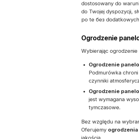
dostosowany do warunk
do Twojej dyspozycji,
po te без dodatkowyc
Ogrodzenie panel
Wybierając ogrodzenie 
Ogrodzenie panel
Podmurówka chroni 
czynniki atmosferyc
Ogrodzenie panel
jest wymagana wyso
tymczasowe.
Bez względu na wybraną
Oferujemy
ogrodzenia
jakością.