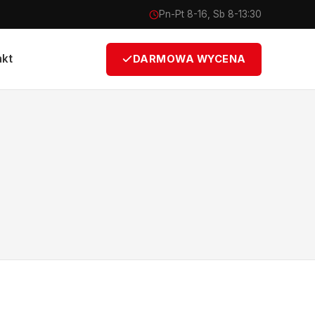
Pn-Pt 8-16, Sb 8-13:30
akt
DARMOWA WYCENA