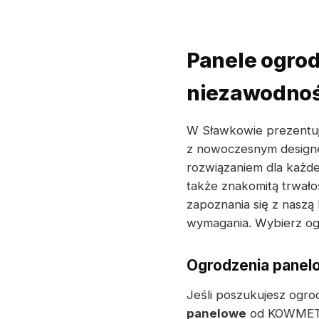
Panele ogro
niezawodnoś
W Sławkowie prezent
z nowoczesnym desig
rozwiązaniem dla każde
także znakomitą trwało
zapoznania się z naszą 
wymagania. Wybierz ogr
Ogrodzenia panelo
Jeśli poszukujesz ogro
panelowe
od KOWMET b