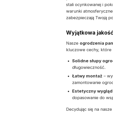
stali ocynkowanej i po
warunki atmosferyczne.
zabezpieczają Twoją po
Wyjątkowa jakość
Nasze
ogrodzenia pa
kluczowe cechy, które 
Solidne słupy ogr
długowieczność.
Łatwy montaż
– wys
zamontowanie ogrodze
Estetyczny wygląd
dopasowanie do wspó
Decydując się na nasz