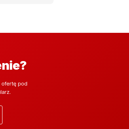
enie?
 ofertę pod
larz.