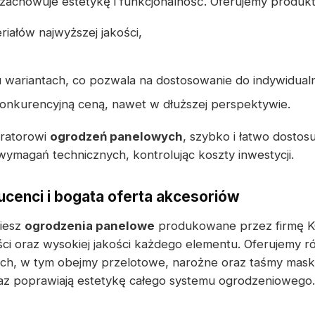
 zachowuje estetykę i funkcjonalność. Oferujemy produkt
iałów najwyższej jakości,
 wariantach, co pozwala na dostosowanie do indywidual
konkurencyjną ceną, nawet w dłuższej perspektywie.
uratorowi
ogrodzeń panelowych
, szybko i łatwo dostos
ymagań technicznych, kontrolując koszty inwestycji.
cenci i bogata oferta akcesoriów
ziesz
ogrodzenia panelowe
produkowane przez firmę 
i oraz wysokiej jakości każdego elementu. Oferujemy r
h, w tym obejmy przelotowe, narożne oraz taśmy masku
raz poprawiają estetykę całego systemu ogrodzeniowego.