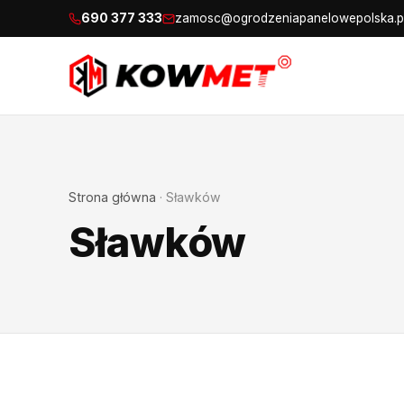
690 377 333
zamosc@ogrodzeniapanelowepolska.p
Strona główna
·
Sławków
Sławków