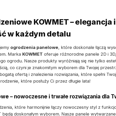
dzeniowe KOWMET – elegancja i
ć w każdym detalu
ujemy
ogrodzenia panelowe
, które doskonale łączą wys
nem. Marka
KOWMET
oferuje różnorodne panele 2D i 3D,
go ogrodu. Nasze produkty wyróżniają się nie tylko est
ścią, co czyni je znakomitym wyborem dla Twojej przest
bogatą ofertą i znalezienia rozwiązania, które spełni Two
odzenie, które posłuży Ci przez długie lata!
we – nowoczesne i trwałe rozwiązania dla 
dzenia, które harmonijnie łączy nowoczesny styl z funkcj
ędą doskonałym wyborem. Nasze panele wytwarzane są