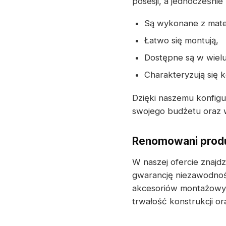
posesji, a jednocześnie
Są wykonane z mater
Łatwo się montują,
Dostępne są w wielu
Charakteryzują się 
Dzięki naszemu konfig
swojego budżetu oraz w
Renomowani produ
W naszej ofercie znajd
gwarancję niezawodnośc
akcesoriów montażowyc
trwałość konstrukcji o