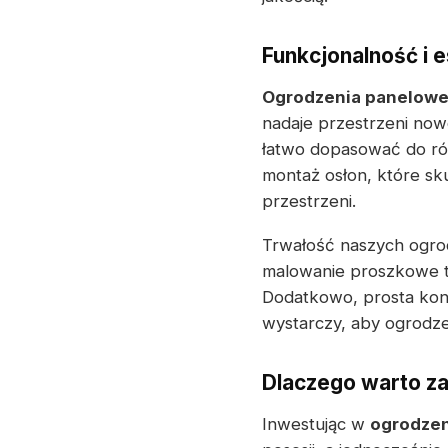
Funkcjonalność i 
Ogrodzenia panelow
nadaje przestrzeni now
łatwo dopasować do ró
montaż osłon, które sk
przestrzeni.
Trwałość naszych ogrod
malowanie proszkowe t
Dodatkowo, prosta kons
wystarczy, aby ogrodze
Dlaczego warto z
Inwestując w
ogrodzen