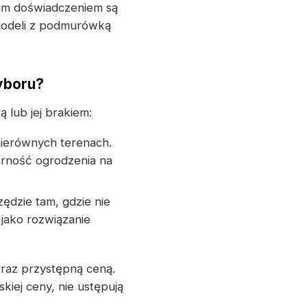
nim doświadczeniem są
 modeli z podmurówką
yboru?
 lub jej brakiem:
nierównych terenach.
rność ogrodzenia na
ędzie tam, gdzie nie
jako rozwiązanie
oraz przystępną ceną.
iej ceny, nie ustępują