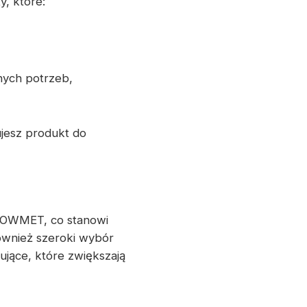
y, które:
nych potrzeb,
ujesz produkt do
KOWMET, co stanowi
ównież szeroki wybór
jące, które zwiększają