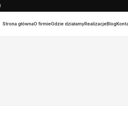
l
Strona główna
O firmie
Gdzie działamy
Realizacje
Blog
Kont