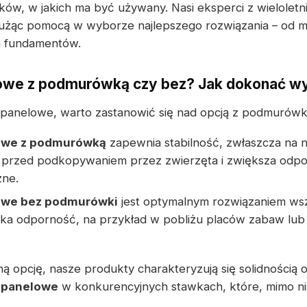
ów, w jakich ma być używany. Nasi eksperci z wielolet
 służąc pomocą w wyborze najlepszego rozwiązania – od
h fundamentów.
owe z podmurówką czy bez? Jak dokonać w
panelowe, warto zastanowić się nad opcją z podmurówką
owe z podmurówką
zapewnia stabilność, zwłaszcza na 
przed podkopywaniem przez zwierzęta i zwiększa odpo
zne.
owe bez podmurówki
jest optymalnym rozwiązaniem wsz
ka odporność, na przykład w pobliżu placów zabaw lub 
 opcję, nasze produkty charakteryzują się solidnością 
 panelowe
w konkurencyjnych stawkach, które, mimo nisk