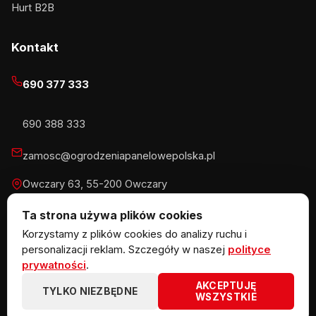
Hurt B2B
Kontakt
690 377 333
690 388 333
zamosc@ogrodzeniapanelowepolska.pl
Owczary 63, 55-200 Owczary
Pn-Pt 8-16, Sb 8-13:30
Ta strona używa plików cookies
Korzystamy z plików cookies do analizy ruchu i
personalizacji reklam. Szczegóły w naszej
polityce
prywatności
.
© 2026 KOW MET Marlena Kowalska · NIP 5291746970 ·
AKCEPTUJĘ
REGON 383867720 · Owczary 63, 55-200 Owczary
TYLKO NIEZBĘDNE
WSZYSTKIE
ogrodzeniazpaneli.pl