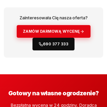
Zainteresowała Cię nasza oferta?
ZAMÓW DARMOWĄ WYCENĘ
690 377 333
Gotowy na własne ogrodzenie?
Bezpłatna wycena w 24 godziny. Doradca