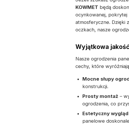
KOWMET
będą doskona
ocynkowanej, pokrytej
atmosferyczne. Dzięki 
oczkach, nasze ogrodze
Wyjątkowa jakość
Nasze ogrodzenia pane
cechy, które wyróżniają
Mocne słupy ogro
konstrukcji.
Prosty montaż
– wy
ogrodzenia, co przys
Estetyczny wygląd
panelowe doskonale 