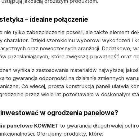
e ustępują jakością droższym produktom.
stetyka – idealne połączenie
 nie tylko zabezpieczenie posesji, ale także element dek
 charakter. Dzięki szerokiemu wyborowi wykończeń i ko
lasycznych oraz nowoczesnych aranżacji. Dodatkowo, w
 przesłaniających, które zwiększą prywatność oraz dod
zeń wynika z zastosowania materiałów najwyższej jakoś
a to gwarancja odporności na działanie zmiennych war
niczne. Co więcej, prosta konstrukcja paneli ułatwia ko
grodzenie przez wiele lat pozostawało w doskonałym sta
ainwestować w ogrodzenia panelowe?
nia panelowe KOWMET
to gwarancja długotrwałej ochron
unkcjonalności. Oferujemy produkty, które: