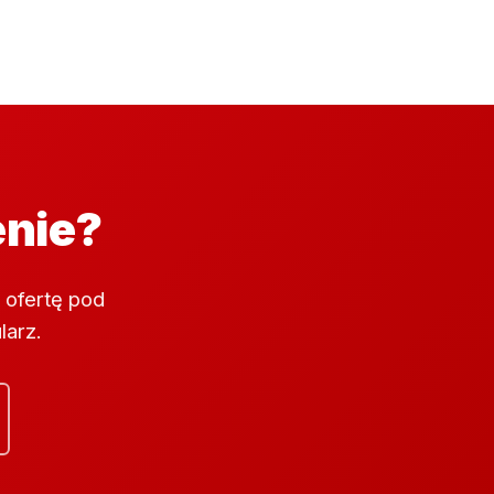
enie?
 ofertę pod
larz.