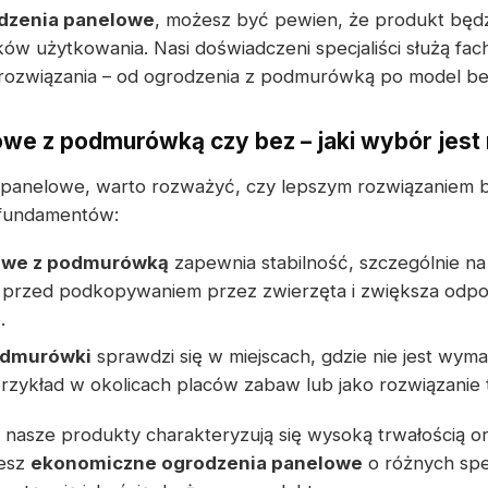
dzenia panelowe
, możesz być pewien, że produkt będ
w użytkowania. Nasi doświadczeni specjaliści służą f
ozwiązania – od ogrodzenia z podmurówką po model b
we z podmurówką czy bez – jaki wybór jest 
 panelowe, warto rozważyć, czy lepszym rozwiązaniem 
fundamentów:
owe z podmurówką
zapewnia stabilność, szczególnie na
przed podkopywaniem przez zwierzęta i zwiększa odpor
.
odmurówki
sprawdzi się w miejscach, gdzie nie jest wy
rzykład w okolicach placów zabaw lub jako rozwiązanie
 nasze produkty charakteryzują się wysoką trwałością o
iesz
ekonomiczne ogrodzenia panelowe
o różnych spe