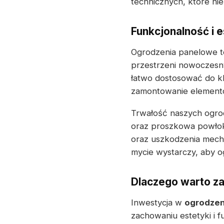
technicznych, które ni
Funkcjonalność i e
Ogrodzenia panelowe to
przestrzeni nowoczesny
łatwo dostosować do k
zamontowanie elementów
Trwałość naszych ogrod
oraz proszkowa powłok
oraz uszkodzenia mecha
mycie wystarczy, aby o
Dlaczego warto z
Inwestycja w
ogrodze
zachowaniu estetyki i f