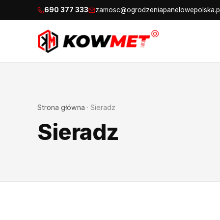
690 377 333
zamosc@ogrodzeniapanelowepolska.p
Strona główna
·
Sieradz
Sieradz