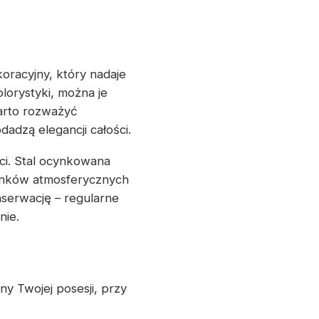
oracyjny, który nadaje
lorystyki, można je
arto rozważyć
adzą elegancji całości.
ci. Stal ocynkowana
unków atmosferycznych
nserwację – regularne
nie.
y Twojej posesji, przy