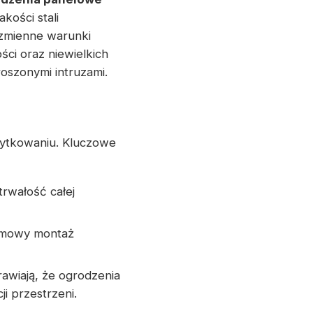
ości stali
 zmienne warunki
ci oraz niewielkich
oszonymi intruzami.
żytkowaniu. Kluczowe
trwałość całej
lemowy montaż
rawiają, że ogrodzenia
i przestrzeni.