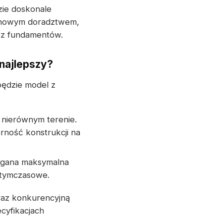
zie doskonale
achowym doradztwem,
ez fundamentów.
najlepszy?
będzie model z
 nierównym terenie.
ność konstrukcji na
magana maksymalna
 tymczasowe.
raz konkurencyjną
cyfikacjach