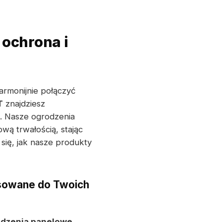
ochrona i
armonijnie połączyć
T
znajdziesz
i. Nasze ogrodzenia
wą trwałością, stając
się, jak nasze produkty
osowane do Twoich
dzenia panelowe