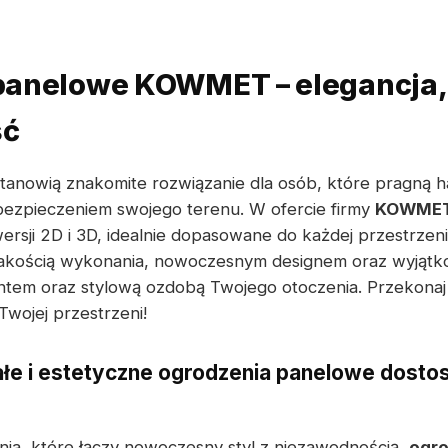
panelowe KOWMET – elegancja, 
ść
anowią znakomite rozwiązanie dla osób, które pragną h
bezpieczeniem swojego terenu. W ofercie firmy
KOWME
rsji 2D i 3D, idealnie dopasowane do każdej przestrzen
jakością wykonania, nowoczesnym designem oraz wyjątko
tem oraz stylową ozdobą Twojego otoczenia. Przekonaj 
wojej przestrzeni!
łe i estetyczne ogrodzenia panelowe dost
nia, które łączy nowoczesny styl z niezawodnością,
ogro