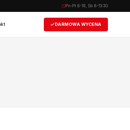
Pn-Pt 8-16, Sb 8-13:30
akt
DARMOWA WYCENA