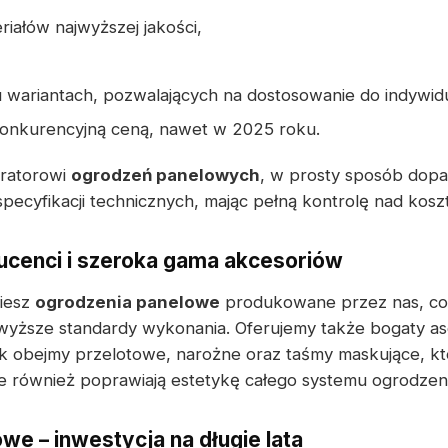
iałów najwyższej jakości,
 wariantach, pozwalających na dostosowanie do indywid
konkurencyjną ceną, nawet w 2025 roku.
uratorowi
ogrodzeń panelowych
, w prosty sposób dopa
ecyfikacji technicznych, mając pełną kontrolę nad koszt
cenci i szeroka gama akcesoriów
ziesz
ogrodzenia panelowe
produkowane przez nas, co
wyższe standardy wykonania. Oferujemy także bogaty a
k obejmy przelotowe, narożne oraz taśmy maskujące, któ
ale również poprawiają estetykę całego systemu ogrodze
we – inwestycja na długie lata