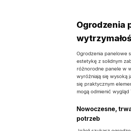
Ogrodzenia 
wytrzymało
Ogrodzenia panelowe st
estetykę z solidnym za
różnorodne panele w we
wyróżniają się wysoką 
się praktycznym elemen
mogą odmienić wygląd T
Nowoczesne, trwa
potrzeb
Jeżeli szukasz ogrodze