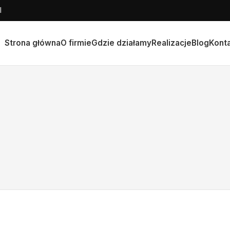
l
Strona główna
O firmie
Gdzie działamy
Realizacje
Blog
Kont