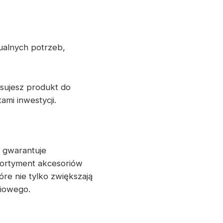
ualnych potrzeb,
sujesz produkt do
ami inwestycji.
 gwarantuje
sortyment akcesoriów
re nie tylko zwiększają
niowego.