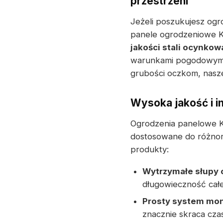
przestrzeni
Jeżeli poszukujesz ogr
panele ogrodzeniowe K
jakości stali ocynkow
warunkami pogodowymi 
grubości oczkom, nasze
Wysoka jakość i i
Ogrodzenia panelowe 
dostosowane do różnor
produkty:
Wytrzymałe słupy
długowieczność całej
Prosty system mo
znacznie skraca czas 