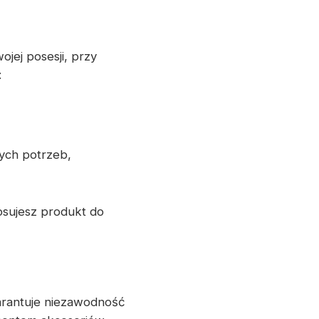
ojej posesji, przy
:
nych potrzeb,
osujesz produkt do
arantuje niezawodność