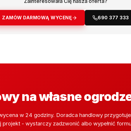
Zainteresowała Cię nasza oferta?
ZAMÓW DARMOWĄ WYCENĘ
690 377 333
wy na własne ogrodz
wycena w 24 godziny. Doradca handlowy przygotuje
 projekt - wystarczy zadzwonić albo wypełnić formu