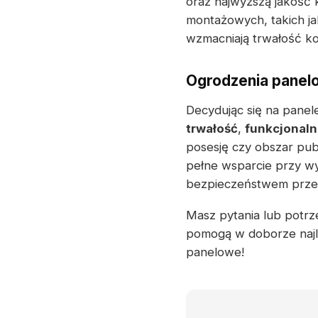
oraz najwyższą jakość
montażowych, takich ja
wzmacniają trwałość ko
Ogrodzenia panelo
Decydując się na pane
trwałość
,
funkcjonal
posesję czy obszar pub
pełne wsparcie przy wy
bezpieczeństwem przez 
Masz pytania lub potrze
pomogą w doborze najl
panelowe!