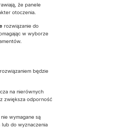
awiają, że panele
kter otoczenia.
e
rozwiązanie do
 pomagając w wyborze
damentów.
rozwiązaniem będzie
zcza na nierównych
az zwiększa odporność
e nie wymagane są
 lub do wyznaczenia