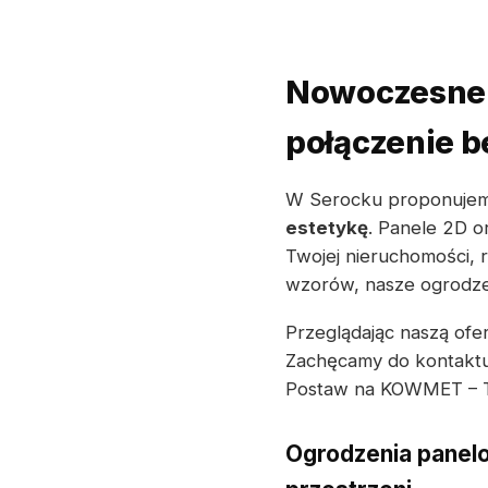
Nowoczesne 
połączenie b
W Serocku proponuje
estetykę
. Panele 2D 
Twojej nieruchomości, r
wzorów, nasze ogrodzen
Przeglądając naszą ofe
Zachęcamy do kontaktu
Postaw na KOWMET – Tw
Ogrodzenia panelo