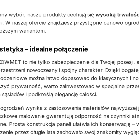
ny wybór, nasze produkty cechują się
wysoką trwałośc
i. W naszej ofercie znajdziesz przystępne cenowo ogro
droższym wariantom.
stetyka – idealne połączenie
WMET to nie tylko zabezpieczenie dla Twojej posesji, a
rzestrzeni nowoczesny i spójny charakter. Dzięki bogate
odzeniowe można łatwo dopasować do klasycznych i n
zyć prywatność, warto zainwestować w specjalne przesł
sąsiadów i podkreślą elegancję całości.
ogrodzeń wynika z zastosowania materiałów najwyższej 
szkowe malowanie gwarantują odporność na czynniki at
e. Prosta konstrukcja paneli ułatwia ich konserwację – 
zenie przez długie lata zachowało swój znakomity wyglą