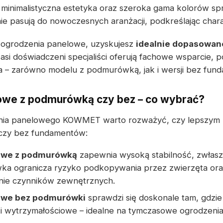
 minimalistyczna estetyka oraz szeroka gama kolorów spr
ie pasują do nowoczesnych aranżacji, podkreślając chara
e ogrodzenia panelowe, uzyskujesz
idealnie dopasowan
asi doświadczeni specjaliści oferują fachowe wsparcie,
a – zarówno modelu z podmurówką, jak i wersji bez fun
owe z podmurówką czy bez – co wybrać?
nia panelowego KOWMET warto rozważyć, czy lepszym 
czy bez fundamentów:
owe z podmurówką
zapewnia wysoką stabilność, zwłas
ka ogranicza ryzyko podkopywania przez zwierzęta or
łanie czynników zewnętrznych.
owe bez podmurówki
sprawdzi się doskonale tam, gdzi
i wytrzymałościowe – idealne na tymczasowe ogrodzenia