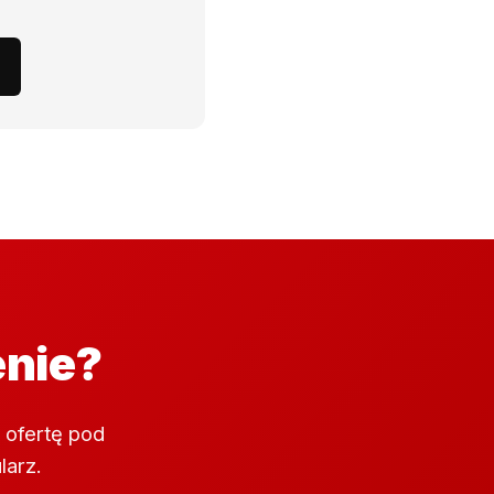
enie?
 ofertę pod
larz.