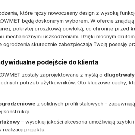
odzenia, które łączy nowoczesny design z wysoką funkcj
OWMET będą doskonałym wyborem. W ofercie znajdują 
anej
, pokrytej proszkową powłoką, co chroni je przed
k
i mechanicznymi uszkodzeniami. Dzięki mocnym drutom
 ogrodzenia skutecznie zabezpieczają Twoją posesję prz
ndywidualne podejście do klienta
KOWMET zostały zaprojektowane z myślą o
dlugotrwał
odnych potrzeb użytkowników. Oto kluczowe cechy, któ
 ogrodzeniowe
z solidnych profili stalowych – zapewniaj
 konstrukcji.
ntażowy
– wysokiej jakości akcesoria umożliwiają szybki 
realizacji projektu.