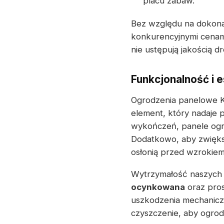
placu zabaw.
Bez względu na dokona
konkurencyjnymi cenam
nie ustępują jakością 
Funkcjonalność i e
Ogrodzenia panelowe KO
element, który nadaje p
wykończeń, panele ogr
Dodatkowo, aby zwięks
osłonią przed wzrokiem 
Wytrzymałość naszych 
ocynkowana
oraz pro
uszkodzenia mechaniczn
czyszczenie, aby ogrod