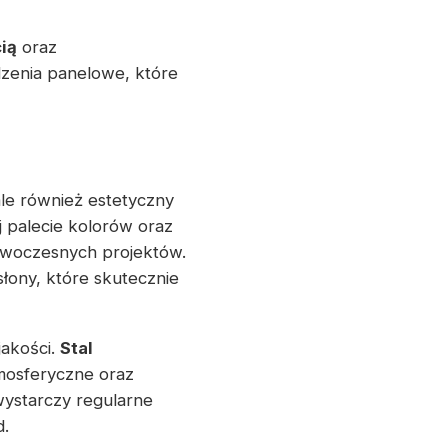
ią
oraz
dzenia panelowe, które
le również estetyczny
j palecie kolorów oraz
owoczesnych projektów.
ony, które skutecznie
jakości.
Stal
mosferyczne oraz
wystarczy regularne
d.