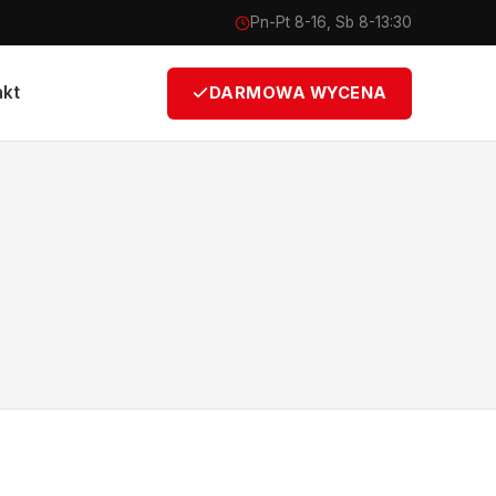
Pn-Pt 8-16, Sb 8-13:30
akt
DARMOWA WYCENA