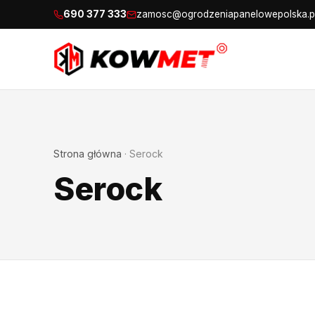
690 377 333
zamosc@ogrodzeniapanelowepolska.p
Strona główna
·
Serock
Serock