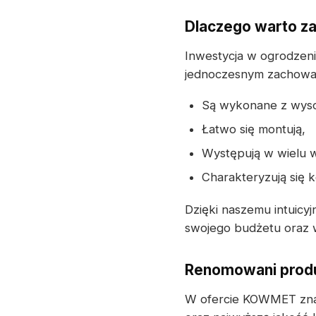
Dlaczego warto z
Inwestycja w ogrodze
jednoczesnym zachowani
Są wykonane z wysoki
Łatwo się montują,
Występują w wielu w
Charakteryzują się k
Dzięki naszemu intuicy
swojego budżetu oraz w
Renomowani produ
W ofercie KOWMET znaj