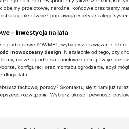
 każdego elementu. Dysponujemy także szerokim asorty
k obejmy przelotowe, narożne, końcowe oraz taśmy mask
nstrukcji, ale również poprawiają estetykę całego syst
we – inwestycja na lata
le ogrodzeniowe KOWMET, wybierasz rozwiązanie, które 
ność
i
nowoczesny design
. Niezależnie od tego, czy c
liczny, nasze ogrodzenia panelowe spełnią Twoje oczek
borze, konfiguracji oraz montażu ogrodzenia, abyś mógł 
długie lata.
bujesz fachowej porady? Skontaktuj się z nami już teraz 
epszego rozwiązania. Wybierz jakość i pewność, postaw