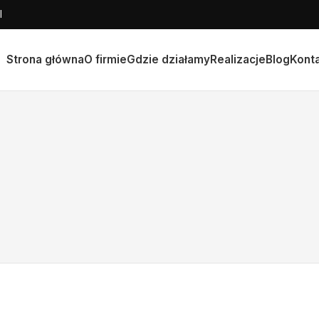
l
Strona główna
O firmie
Gdzie działamy
Realizacje
Blog
Kont