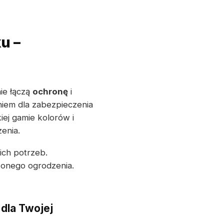
u –
nie łączą
ochronę
i
iem dla zabezpieczenia
iej gamie kolorów i
enia.
ich potrzeb.
zonego ogrodzenia.
dla Twojej