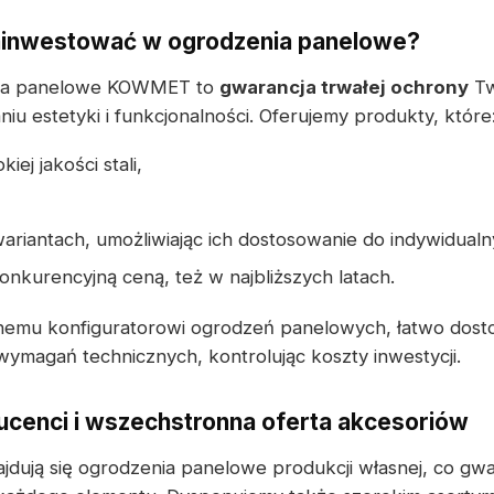
ainwestować w ogrodzenia panelowe?
nia panelowe KOWMET to
gwarancja trwałej ochrony
Tw
u estetyki i funkcjonalności. Oferujemy produkty, które
ej jakości stali,
ariantach, umożliwiając ich dostosowanie do indywidual
onkurencyjną ceną, też w najbliższych latach.
jnemu konfiguratorowi ogrodzeń panelowych, łatwo dost
ymagań technicznych, kontrolując koszty inwestycji.
cenci i wszechstronna oferta akcesoriów
dują się ogrodzenia panelowe produkcji własnej, co gw