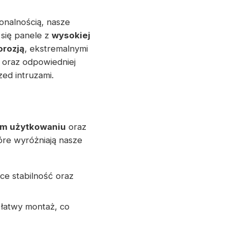
onalnością, nasze
się panele z
wysokiej
orozją
, ekstremalnymi
 oraz odpowiedniej
ed intruzami.
ym użytkowaniu
oraz
re wyróżniają nasze
ące stabilność oraz
i łatwy montaż, co