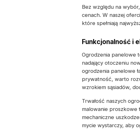
Bez względu na wybór, 
cenach. W naszej ofer
które spełniają najwyżs
Funkcjonalność i 
Ogrodzenia panelowe to
nadający otoczeniu now
ogrodzenia panelowe ł
prywatność, warto rozw
wzrokiem sąsiadów, dod
Trwałość naszych ogrod
malowanie proszkowe t
mechaniczne uszkodzeni
mycie wystarczy, aby o