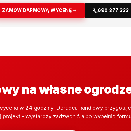
ZAMÓW DARMOWĄ WYCENĘ
690 377 333
wy na własne ogrodz
wycena w 24 godziny. Doradca handlowy przygotuje
 projekt - wystarczy zadzwonić albo wypełnić formu