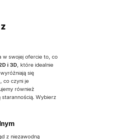
az
 w swojej ofercie to, co
D i 3D
, które idealnie
yróżniają się
co czyni je
ujemy również
 starannością. Wybierz
ednym
ląd z niezawodną