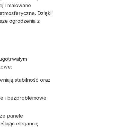
ej i malowane
atmosferyczne. Dzięki
sze ogrodzenia z
ługotrwałym
kowe:
niają stabilność oraz
ie i bezproblemowe
 że panele
ślając elegancję