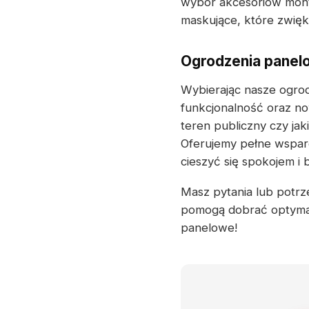
wybór akcesoriów mont
maskujące, które zwięks
Ogrodzenia panelo
Wybierając nasze ogrod
funkcjonalność oraz no
teren publiczny czy ja
Oferujemy pełne wsparc
cieszyć się spokojem i
Masz pytania lub potrze
pomogą dobrać optymal
panelowe!