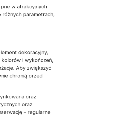
ępne w atrakcyjnych
o różnych parametrach,
element dekoracyjny,
i kolorów i wykończeń,
żacje. Aby zwiększyć
nie chronią przed
ocynkowana oraz
rycznych oraz
nserwację – regularne