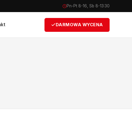
Pn-Pt 8-16, Sb 8-13:30
akt
DARMOWA WYCENA