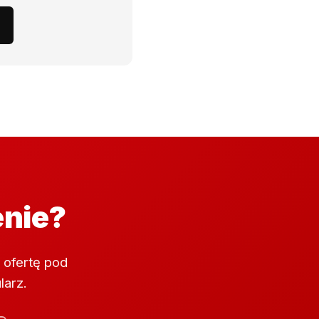
enie?
 ofertę pod
larz.