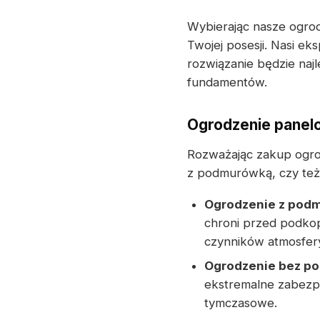
Wybierając nasze ogro
Twojej posesji. Nasi ek
rozwiązanie będzie na
fundamentów.
Ogrodzenie panel
Rozważając zakup ogro
z podmurówką, czy te
Ogrodzenie z pod
chroni przed podkop
czynników atmosfer
Ogrodzenie bez p
ekstremalne zabezpi
tymczasowe.