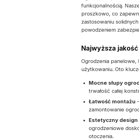
funkcjonalnością. Nasz
proszkowo, co zapewnia
zastosowaniu solidnych
powodzeniem zabezpiec
Najwyższa jakość 
Ogrodzenia panelowe, 
użytkowaniu. Oto klucz
Mocne słupy ogro
trwałość całej konstr
Łatwość montażu
–
zamontowanie ogrodze
Estetyczny design
ogrodzeniowe doskon
otoczenia.