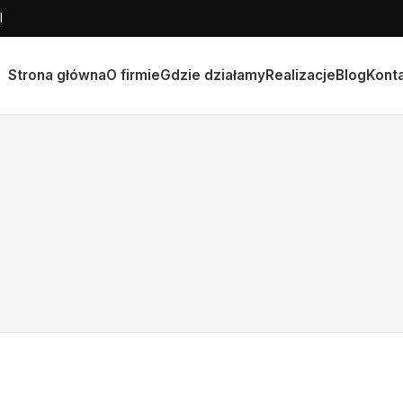
l
Strona główna
O firmie
Gdzie działamy
Realizacje
Blog
Kont