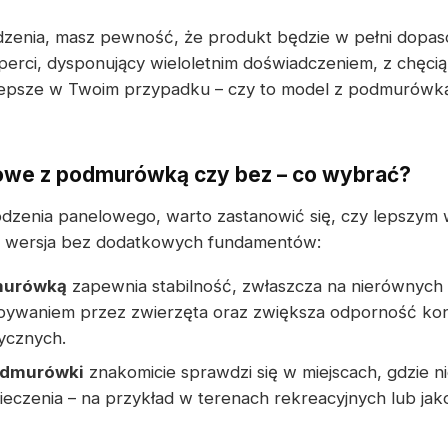
dzenia, masz pewność, że produkt będzie w pełni dop
sperci, dysponujący wieloletnim doświadczeniem, z chęci
jlepsze w Twoim przypadku – czy to model z podmurówką
owe z podmurówką czy bez – co wybrać?
dzenia panelowego, warto zastanowić się, czy lepszym
ż wersja bez dodatkowych fundamentów:
murówką
zapewnia stabilność, zwłaszcza na nierównyc
ywaniem przez zwierzęta oraz zwiększa odporność konst
ycznych.
odmurówki
znakomicie sprawdzi się w miejscach, gdzie 
eczenia – na przykład w terenach rekreacyjnych lub jak