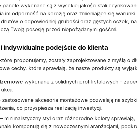
e panele wykonane są z wysokiej jakości stali ocynkowan
 im odporność na korozję oraz zmieniające się warunki 
 drutów o odpowiedniej grubości oraz gęstych oczek, na
zą Twoją posesję przed niepożądanymi gośćmi.
i indywidualne podejście do klienta
które proponujemy, zostały zaprojektowane z myślą o d
owe cechy, które sprawiają, że nasze produkty są wyjąt
dzeniowe
wykonane z solidnych profili stalowych – zapew
ukcji.
 zastosowane akcesoria montażowe pozwalają na szybk
nia, co przyspiesza realizację inwestycji.
– minimalistyczny styl oraz różnorodne kolory sprawiają,
ale komponują się z nowoczesnymi aranżacjami, podkre