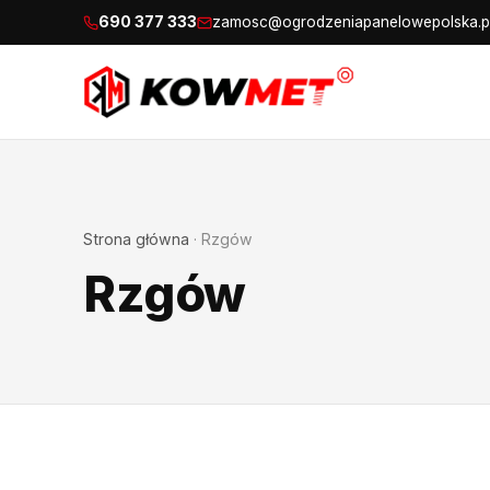
690 377 333
zamosc@ogrodzeniapanelowepolska.p
Strona główna
·
Rzgów
Rzgów