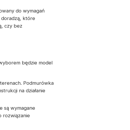
asowany do wymagań
ą doradzą, które
, czy bez
 wyborem będzie model
h terenach. Podmurówka
rukcji na działanie
nie są wymagane
o rozwiązanie