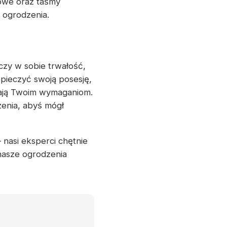
owe oraz taśmy
ę ogrodzenia.
czy w sobie trwałość,
pieczyć swoją posesję,
tają Twoim wymaganiom.
zenia, abyś mógł
 nasi eksperci chętnie
nasze ogrodzenia