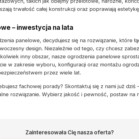
ażowych, takich jak obejmy przelotowe, narożne, końc
zają trwałość całej konstrukcji oraz poprawiają estetyk
we – inwestycja na lata
zenia panelowe, decydujesz się na rozwiązanie, które łą
woczesny design. Niezależnie od tego, czy chcesz zabez
kikolwiek inny obszar, nasze ogrodzenia panelowe spros
ie w zakresie wyboru, konfiguracji oraz montażu ogrod
 bezpieczeństwem przez wiele lat.
bujesz fachowej porady? Skontaktuj się z nami już dziś –
ne rozwiązanie. Wybierz jakość i pewność, postaw na 
Zainteresowała Cię nasza oferta?