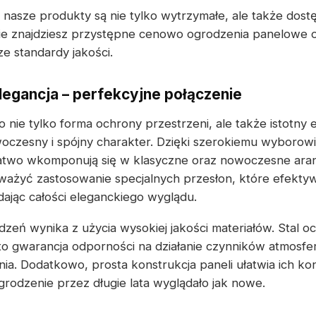
nasze produkty są nie tylko wytrzymałe, ale także dost
cie znajdziesz przystępne cenowo ogrodzenia panelowe 
ze standardy jakości.
elegancja – perfekcyjne połączenie
 nie tylko forma ochrony przestrzeni, ale także istotny 
oczesny i spójny charakter. Dzięki szerokiemu wyborow
atwo wkomponują się w klasyczne oraz nowoczesne aran
ażyć zastosowanie specjalnych przesłon, które efektyw
ając całości eleganckiego wyglądu.
zeń wynika z użycia wysokiej jakości materiałów. Stal 
o gwarancja odporności na działanie czynników atmosfe
a. Dodatkowo, prosta konstrukcja paneli ułatwia ich ko
grodzenie przez długie lata wyglądało jak nowe.