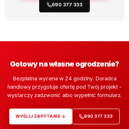
690 377 333
Gotowy na własne ogrodzenie?
Bezpłatna wycena w 24 godziny. Doradca
handlowy przygotuje ofertę pod Twój projekt -
wystarczy zadzwonić albo wypełnić formularz.
WYŚLIJ ZAPYTANIE
690 377 333