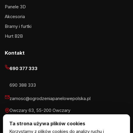
Panele 3D
Akcesoria
Bramy i furtki
Hurt B2B
Kontakt
690 377 333
690 388 333
zamosc@ogrodzeniapanelowepolska.pl
Owczary 63, 55-200 Owczary
Pn-Pt 8-16, Sb 8-13:30
Ta strona używa plików cookies
Korzystamy z plików cookies do analizy ruchu i