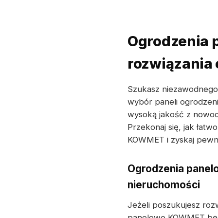
Ogrodzenia p
rozwiązani
Szukasz niezawodnego 
wybór paneli ogrodzeni
wysoką jakość z nowocz
Przekonaj się, jak łatw
KOWMET i zyskaj pewn
Ogrodzenia panelo
nieruchomości
Jeżeli poszukujesz ro
panelowe KOWMET będą 