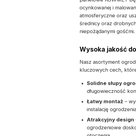
ocynkowanej i malowane
atmosferyczne oraz us
średnicy oraz drobnych
niepożądanymi gośćmi.
Wysoka jakość do
Nasz asortyment ogrod
kluczowych cech, które
Solidne słupy ogr
długowieczność kons
Łatwy montaż
– wy
instalację ogrodzenia
Atrakcyjny design
ogrodzeniowe doskon
otoczenia.