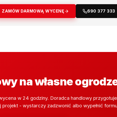
ZAMÓW DARMOWĄ WYCENĘ
690 377 333
wy na własne ogrodz
wycena w 24 godziny. Doradca handlowy przygotuje
 projekt - wystarczy zadzwonić albo wypełnić formu