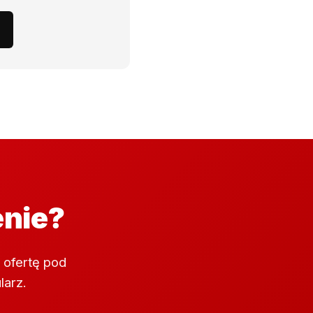
enie?
 ofertę pod
larz.