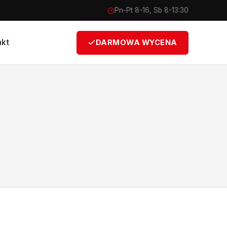
Pn-Pt 8-16, Sb 8-13:30
akt
DARMOWA WYCENA