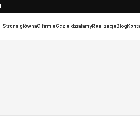
l
Strona główna
O firmie
Gdzie działamy
Realizacje
Blog
Kont