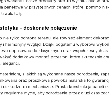
go wariantu, nasze produkty oferują wysoką jakość ora
a panelowe w przystępnych cenach, które, pomimo nisk
 trwałością.
estetyka – doskonałe połączenie
 nie tylko ochrona terenu, ale również element dekoracy
y i harmonijny wygląd. Dzięki bogatemu wyborowi wykoń
two dopasować do klasycznych oraz współczesnych aran
ważyć dodatkowy montaż przesłon, które skutecznie ch
i elegancji.
i materiałom, z jakich są wykonane nasze ogrodzenia, za
cynkowana oraz proszkowa powłoka malarska to gwarancj
i uszkodzenia mechaniczne. Prosta konstrukcja paneli uł
y regularne mycie, aby ogrodzenie przez długi czas zac