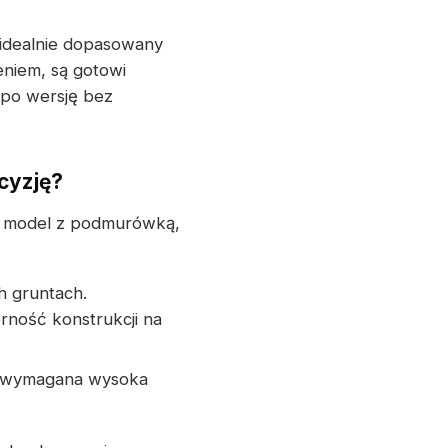
idealnie dopasowany
eniem, są gotowi
 po wersję bez
cyzję?
ać model z podmurówką,
h gruntach.
ność konstrukcji na
st wymagana wysoka