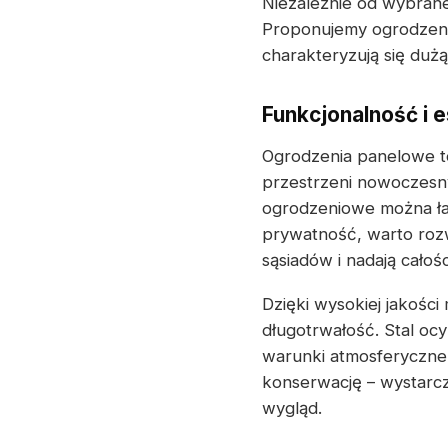
Niezależnie od wybrane
Proponujemy ogrodzeni
charakteryzują się dużą
Funkcjonalność i 
Ogrodzenia panelowe to
przestrzeni nowoczesn
ogrodzeniowe można ła
prywatność, warto roz
sąsiadów i nadają całośc
Dzięki wysokiej jakośc
długotrwałość. Stal o
warunki atmosferyczne 
konserwację – wystarcz
wygląd.