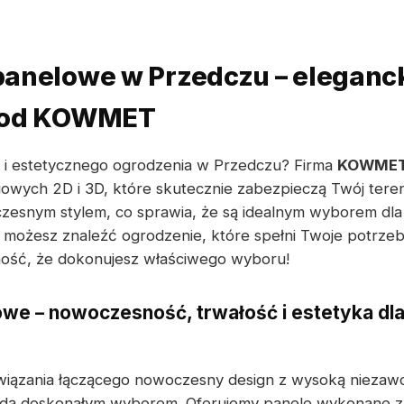
anelowe w Przedczu – elegancki
a od KOWMET
i estetycznego ogrodzenia w Przedczu? Firma
KOWME
owych 2D i 3D, które skutecznie zabezpieczą Twój tere
esnym stylem, co sprawia, że są idealnym wyborem dla 
o możesz znaleźć ogrodzenie, które spełni Twoje potrzeb.
ość, że dokonujesz właściwego wyboru!
we – nowoczesność, trwałość i estetyka dla
związania łączącego nowoczesny design z wysoką niezaw
doskonałym wyborem. Oferujemy panele wykonane z wys