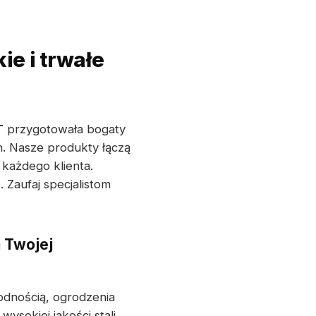
e i trwałe
T
przygotowała bogaty
n. Nasze produkty łączą
każdego klienta.
 Zaufaj specjalistom
 Twojej
odnością, ogrodzenia
okiej jakości stali