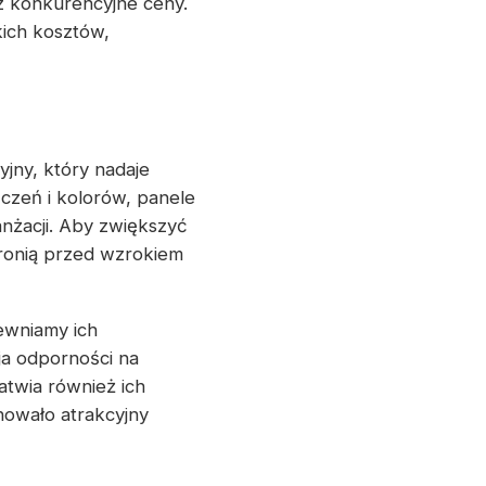
z konkurencyjne ceny.
ich kosztów,
jny, który nadaje
czeń i kolorów, panele
żacji. Aby zwiększyć
ronią przed wzrokiem
pewniamy ich
a odporności na
atwia również ich
howało atrakcyjny