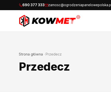
690 377 333
zamosc@ogrodzeniapanelowepolska.p
Strona główna
·
Przedecz
Przedecz