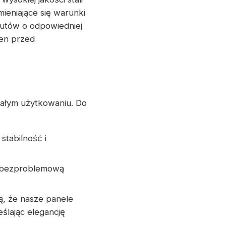
ieniające się warunki
rutów o odpowiedniej
ren przed
wałym użytkowaniu. Do
stabilność i
 i bezproblemową
ą, że nasze panele
ślając elegancję