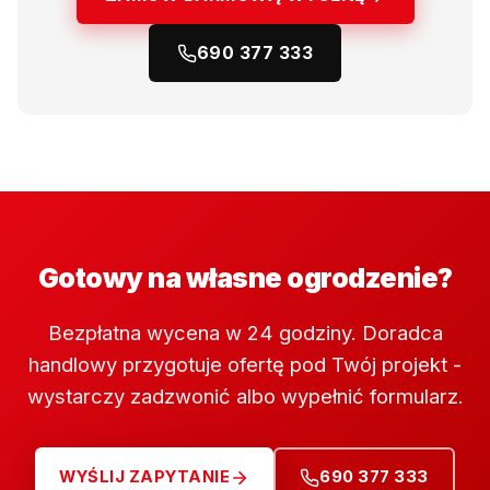
690 377 333
Gotowy na własne ogrodzenie?
Bezpłatna wycena w 24 godziny. Doradca
handlowy przygotuje ofertę pod Twój projekt -
wystarczy zadzwonić albo wypełnić formularz.
WYŚLIJ ZAPYTANIE
690 377 333