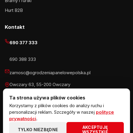
Bramy i furtki
Hurt B2B
Kontakt
690 377 333
690 388 333
zamosc@ogrodzeniapanelowepolska.pl
Owczary 63, 55-200 Owczary
Pn-Pt 8-16, Sb 8-13:30
Ta strona używa plików cookies
Korzystamy z plików cookies do analizy ruchu i
personalizacji reklam. Szczegóły w naszej
polityce
prywatności
.
© 2026 KOW MET Marlena Kowalska · NIP 5291746970 ·
AKCEPTUJĘ
REGON 383867720 · Owczary 63, 55-200 Owczary
TYLKO NIEZBĘDNE
WSZYSTKIE