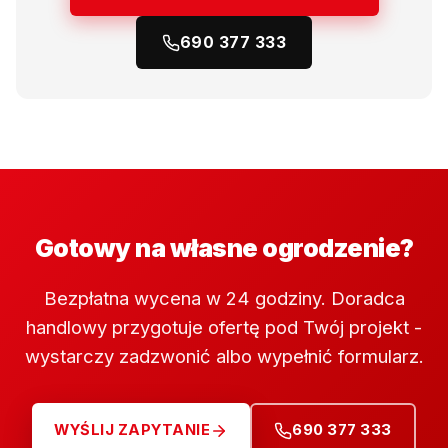
690 377 333
Gotowy na własne ogrodzenie?
Bezpłatna wycena w 24 godziny. Doradca
handlowy przygotuje ofertę pod Twój projekt -
wystarczy zadzwonić albo wypełnić formularz.
WYŚLIJ ZAPYTANIE
690 377 333