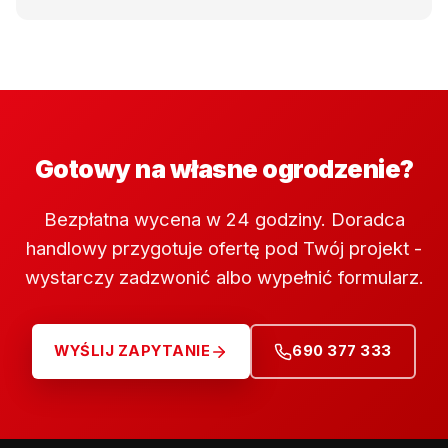
Gotowy na własne ogrodzenie?
Bezpłatna wycena w 24 godziny. Doradca
handlowy przygotuje ofertę pod Twój projekt -
wystarczy zadzwonić albo wypełnić formularz.
WYŚLIJ ZAPYTANIE
690 377 333