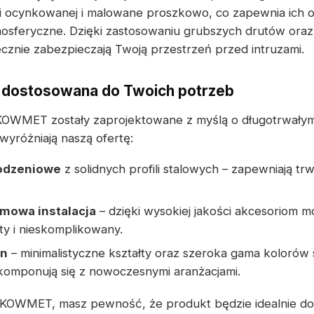
i ocynkowanej i malowane proszkowo, co zapewnia ich 
mosferyczne. Dzięki zastosowaniu grubszych drutów ora
cznie zabezpieczają Twoją przestrzeń przed intruzami.
 dostosowana do Twoich potrzeb
OWMET zostały zaprojektowane z myślą o długotrwałym
wyróżniają naszą ofertę:
rodzeniowe
z solidnych profili stalowych – zapewniają tr
emowa instalacja
– dzięki wysokiej jakości akcesoriom
ty i nieskomplikowany.
gn
– minimalistyczne kształty oraz szeroka gama kolorów 
 komponują się z nowoczesnymi aranżacjami.
 KOWMET, masz pewność, że produkt będzie idealnie d