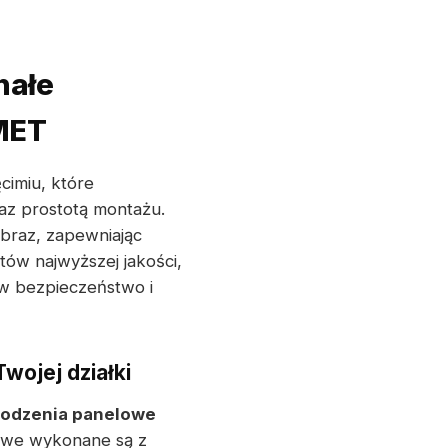
nałe
WMET
imiu, które
raz prostotą montażu.
jobraz, zapewniając
ów najwyższej jakości,
 w bezpieczeństwo i
wojej działki
rodzenia panelowe
we wykonane są z