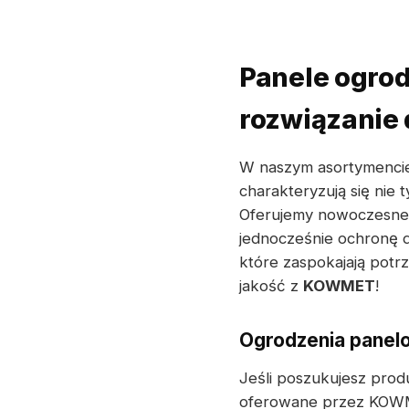
Panele ogro
rozwiązanie 
W naszym asortymencie
charakteryzują się nie 
Oferujemy nowoczesn
jednocześnie ochronę d
które zaspokajają potr
jakość z
KOWMET
!
Ogrodzenia panelo
Jeśli poszukujesz prod
oferowane przez KOWM