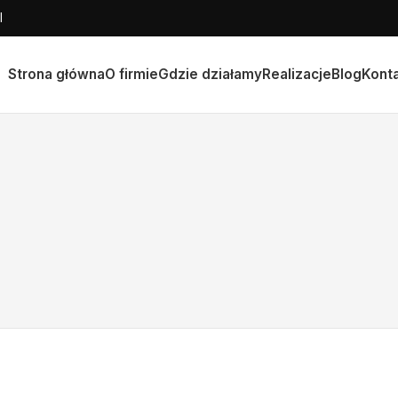
l
Strona główna
O firmie
Gdzie działamy
Realizacje
Blog
Kont