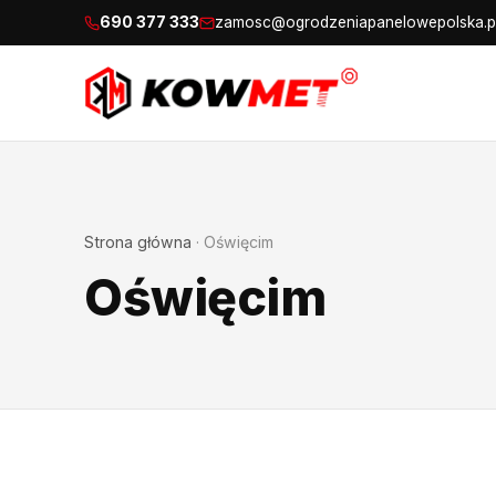
690 377 333
zamosc@ogrodzeniapanelowepolska.p
Strona główna
·
Oświęcim
Oświęcim