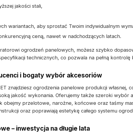
szej jakości stali,
ych wariantach, aby sprostać Twoim indywidualnym wym
konkurencyjną ceną, nawet w nadchodzących latach.
uratorowi ogrodzeń panelowych, możesz szybko dopaso
pecyfikacji technicznych, co pozwala na pełną kontrolę 
cenci i bogaty wybór akcesoriów
 znajdziesz ogrodzenia panelowe produkcji własnej, c
oką jakość wykonania. Oferujemy także szeroki wybór 
ak obejmy przelotowe, narożne, końcowe oraz taśmy mas
nstrukcji oraz poprawiają estetykę całego systemu ogro
we – inwestycja na długie lata