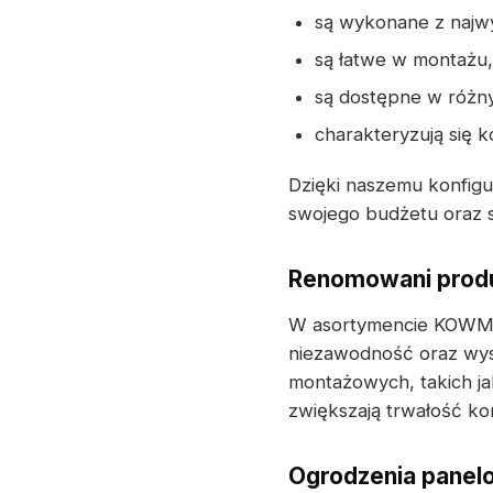
są wykonane z najwyż
są łatwe w montażu,
są dostępne w różn
charakteryzują się 
Dzięki naszemu konfig
swojego budżetu oraz s
Renomowani produ
W asortymencie KOWMET
niezawodność oraz wys
montażowych, takich j
zwiększają trwałość ko
Ogrodzenia panelo