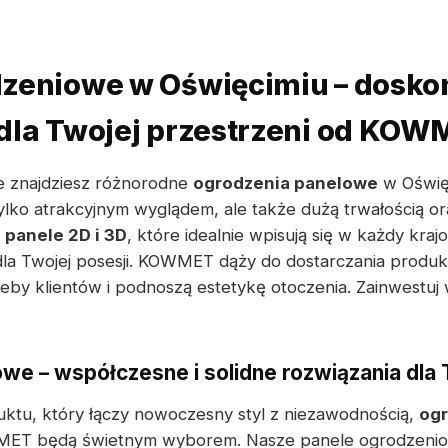
dzeniowe w Oświęcimiu – dosko
dla Twojej przestrzeni od KO
 znajdziesz różnorodne
ogrodzenia panelowe
w Oświęc
tylko atrakcyjnym wyglądem, ale także dużą trwałością o
e
panele 2D i 3D
, które idealnie wpisują się w każdy kra
la Twojej posesji. KOWMET dąży do dostarczania produkt
zeby klientów i podnoszą estetykę otoczenia. Zainwestuj
we – współczesne i solidne rozwiązania dla T
uktu, który łączy nowoczesny styl z niezawodnością,
og
ET będą świetnym wyborem. Nasze panele ogrodzenio