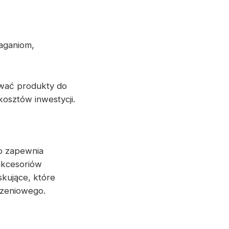
aganiom,
wać produkty do
kosztów inwestycji.
o zapewnia
akcesoriów
kujące, które
dzeniowego.