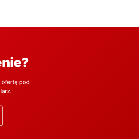
enie?
 ofertę pod
larz.