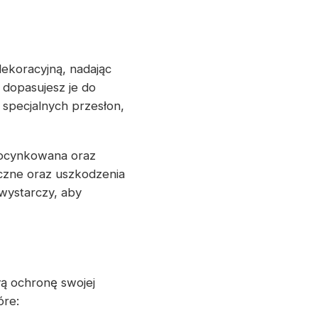
dekoracyjną, nadając
 dopasujesz je do
specjalnych przesłon,
l ocynkowana oraz
zne oraz uszkodzenia
wystarczy, aby
ą ochronę swojej
óre: