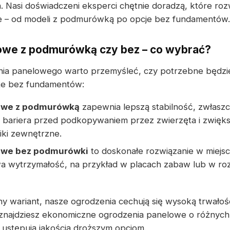
Nasi doświadczeni eksperci chętnie doradzą, które roz
ie – od modeli z podmurówką po opcje bez fundamentów.
owe z podmurówką czy bez – co wybrać?
ia panelowego warto przemyśleć, czy potrzebne będzie
że bez fundamentów:
owe z podmurówką
zapewnia lepszą stabilność, zwłasz
ko bariera przed podkopywaniem przez zwierzęta i zwię
iki zewnętrzne.
owe bez podmurówki
to doskonałe rozwiązanie w miejsca
 wytrzymałość, na przykład w placach zabaw lub w ro
 wariant, nasze ogrodzenia cechują się wysoką trwałoś
e znajdziesz ekonomiczne ogrodzenia panelowe o różnyc
e ustępują jakością droższym opcjom.