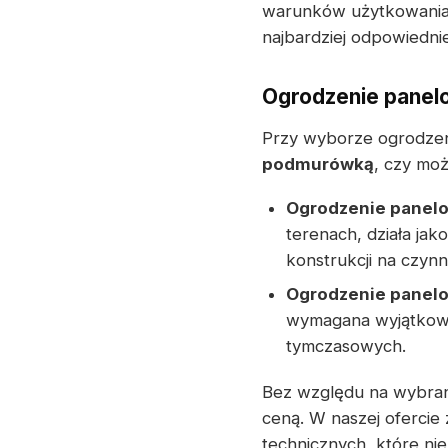
warunków użytkowania. 
najbardziej odpowiedn
Ogrodzenie panel
Przy wyborze ogrodzen
podmurówką
, czy mo
Ogrodzenie panel
terenach, działa ja
konstrukcji na czynn
Ogrodzenie panel
wymagana wyjątkowa
tymczasowych.
Bez względu na wybrany
ceną. W naszej oferci
technicznych, które ni