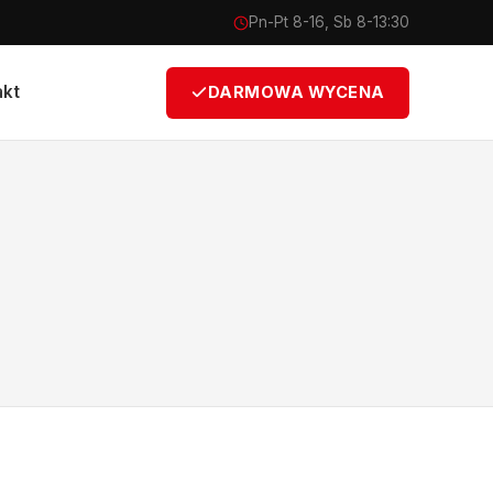
Pn-Pt 8-16, Sb 8-13:30
akt
DARMOWA WYCENA