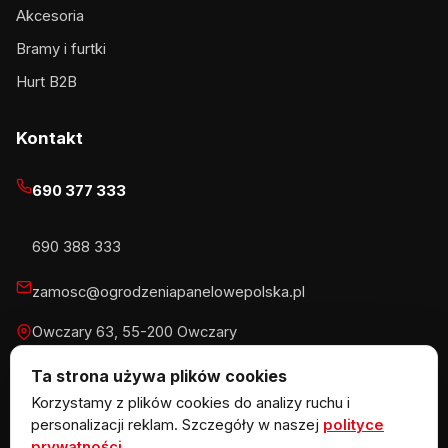
Akcesoria
Bramy i furtki
Hurt B2B
Kontakt
690 377 333
690 388 333
zamosc@ogrodzeniapanelowepolska.pl
Owczary 63, 55-200 Owczary
Pn-Pt 8-16, Sb 8-13:30
Ta strona używa plików cookies
Korzystamy z plików cookies do analizy ruchu i
personalizacji reklam. Szczegóły w naszej
polityce
prywatności
.