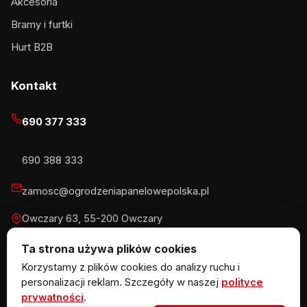
Akcesoria
Bramy i furtki
Hurt B2B
Kontakt
690 377 333
690 388 333
zamosc@ogrodzeniapanelowepolska.pl
Owczary 63, 55-200 Owczary
Pn-Pt 8-16, Sb 8-13:30
Ta strona używa plików cookies
Korzystamy z plików cookies do analizy ruchu i
personalizacji reklam. Szczegóły w naszej
polityce
prywatności
.
© 2026 KOW MET Marlena Kowalska · NIP 5291746970 ·