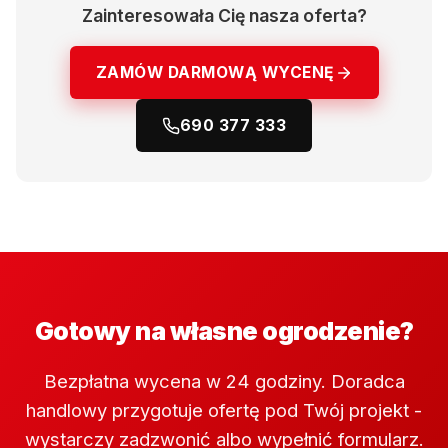
Zainteresowała Cię nasza oferta?
ZAMÓW DARMOWĄ WYCENĘ
690 377 333
Gotowy na własne ogrodzenie?
Bezpłatna wycena w 24 godziny. Doradca
handlowy przygotuje ofertę pod Twój projekt -
wystarczy zadzwonić albo wypełnić formularz.