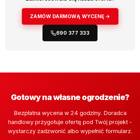
ZAMÓW DARMOWĄ WYCENĘ
690 377 333
Gotowy na własne ogrodzenie?
Bezpłatna wycena w 24 godziny. Doradca
handlowy przygotuje ofertę pod Twój projekt -
wystarczy zadzwonić albo wypełnić formularz.