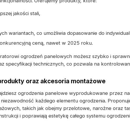
unkcjonalności. Oferujemy produkty, które:
szej jakości stali,
ch wariantach, co umożliwia dopasowanie do indywidua
konkurencyjną ceną, nawet w 2025 roku.
uratorowi ogrodzeń panelowych możesz szybko i spraw
z specyfikacji technicznych, co pozwala na kontrolowani
 produkty oraz akcesoria montażowe
jdziesz ogrodzenia panelowe wyprodukowane przez nas
z niezawodność każdego elementu ogrodzenia. Proponuj
żowych, takich jak obejmy przelotowe, narożne oraz ta
nstrukcji i poprawiają estetykę całego systemu ogrodzen