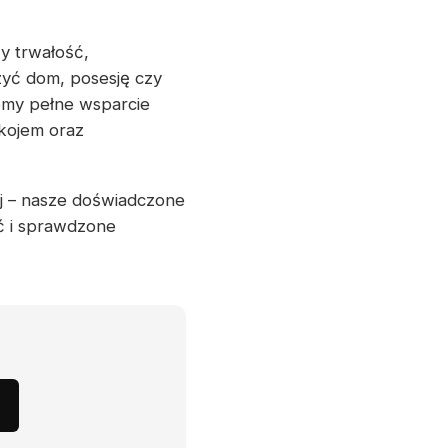
y trwałość,
zyć dom, posesję czy
emy pełne wsparcie
okojem oraz
aj – nasze doświadczone
ć i sprawdzone