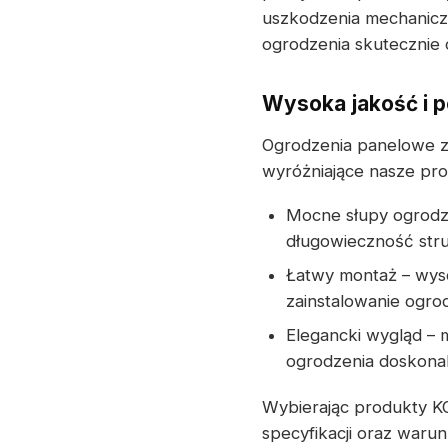
uszkodzenia mechaniczn
ogrodzenia skutecznie 
Wysoka jakość i p
Ogrodzenia panelowe z
wyróżniające nasze pro
Mocne słupy ogrodzen
długowieczność stru
Łatwy montaż – wyso
zainstalowanie ogrod
Elegancki wygląd – m
ogrodzenia doskonal
Wybierając produkty 
specyfikacji oraz warun