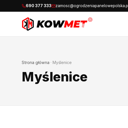
690 377 333
zamosc@ogrodzeniapanelowepolska.p
Strona główna
·
Myślenice
Myślenice