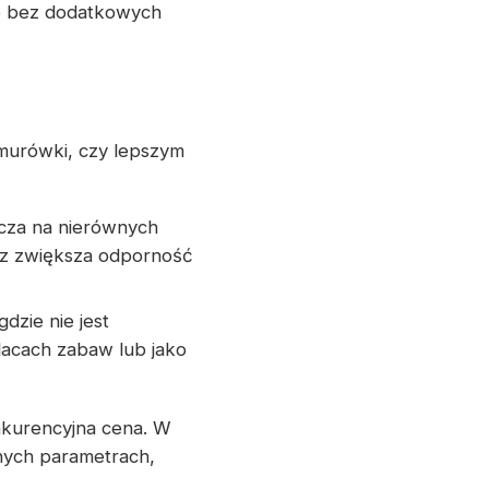
e bez dodatkowych
murówki, czy lepszym
cza na nierównych
az zwiększa odporność
zie nie jest
acach zabaw lub jako
nkurencyjna cena. W
nych parametrach,