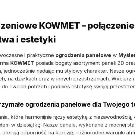
dzeniowe KOWMET – połączenie
wa i estetyki
nowoczesne i praktyczne
ogrodzenia panelowe
w
Myśle
Firma
KOWMET
posiada bogaty asortyment paneli 2D oraz
, jednocześnie nadając mu stylowy charakter. Nasze og
h, na działkach oraz w innych przestrzeniach. Wybierz 
 do Twoich potrzeb i podnieś estetykę swojej przestrzen
rzymałe ogrodzenia panelowe dla Twojego t
ania, które harmonijnie łączy estetykę z niezawodnością,
em w dziesiątkę. Nasze panele, wykonane z mocnej stal
oferują odporność na korozję, różnorodne warunki atm