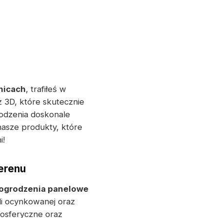
nicach
, trafiłeś w
 3D, które skutecznie
rodzenia doskonale
nasze produkty, które
i!
erenu
ogrodzenia panelowe
i ocynkowanej oraz
osferyczne oraz