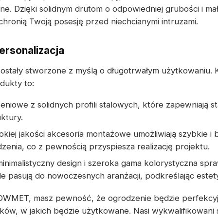
e. Dzięki solidnym drutom o odpowiedniej grubości i ma
chronią Twoją posesję przed niechcianymi intruzami.
ersonalizacja
ostały stworzone z myślą o długotrwałym użytkowaniu.
dukty to:
iowe z solidnych profili stalowych, które zapewniają st
ktury.
kiej jakości akcesoria montażowe umożliwiają szybkie 
zenia, co z pewnością przyspiesza realizację projektu.
inimalistyczny design i szeroka gama kolorystyczna spra
e pasują do nowoczesnych aranżacji, podkreślając estet
KOWMET, masz pewność, że ogrodzenie będzie perfekcy
ków, w jakich będzie użytkowane. Nasi wykwalifikowani sp