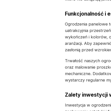
Funkcjonalność i e
Ogrodzenia panelowe to
uatrakcyjnia przestrze
wykończeń i kolorów, 
aranżacji. Aby zapewni
zasłonią przed wzrokiem
Trwałość naszych ogrod
oraz malowanie proszk
mechaniczne. Dodatkowo
wystarczy regularne my
Zalety inwestycji
Inwestycja w ogrodzeni