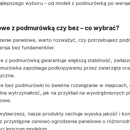
ajlepszego wyboru – od modeli z podmurówką po wersj
owe z podmurówką czy bez – co wybrać?
dzenie panelowe, warto rozważyć, czy potrzebujesz pod
ersja bez fundamentów:
e z podmurówką gwarantuje większą stabilność, zwłasz
dmurówka zapobiega podkopywaniu przez zwierzęta or
ryczne.
 bez podmurówki to świetne rozwiązanie w miejscach, gd
a wytrzymałość, jak na przykład na wyodrębnionych pl
sowe.
wybierzesz, nasze produkty cechuje wysoka jakość i ko
iesz przystępne cenowo ogrodzenia panelowe o różnorod
ości lepszym modelom.