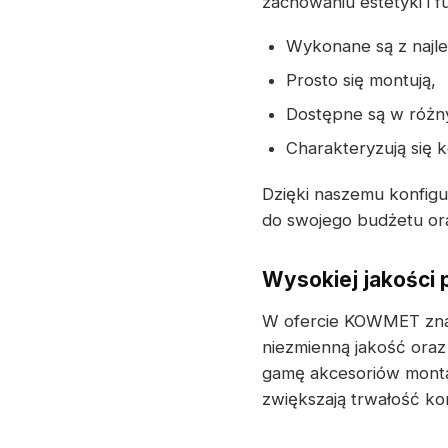
zachowaniu estetyki i f
Wykonane są z najlep
Prosto się montują,
Dostępne są w różny
Charakteryzują się 
Dzięki naszemu konfig
do swojego budżetu ora
Wysokiej jakości
W ofercie KOWMET zna
niezmienną jakość ora
gamę akcesoriów monta
zwiększają trwałość ko