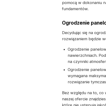
pomocą w dokonaniu n
fundamentów.
Ogrodzenie panel
Decydując się na ogro
rozwiązaniem będzie w
Ogrodzenie panelow
nawierzchniach. Po
na czynniki atmosfe
Ogrodzenie panelowe
wymagana maksymaln
rozwiązanie tymcza
Bez względu na to, co 
naszej ofercie znajdz
które nie ustępują jak