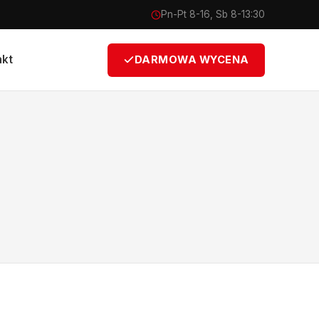
Pn-Pt 8-16, Sb 8-13:30
akt
DARMOWA WYCENA