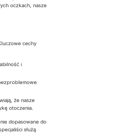
łych oczkach, nasze
 Kluczowe cechy
abilność i
i bezproblemowe
wiają, że nasze
ykę otoczenia.
jnie dopasowane do
ecjaliści służą