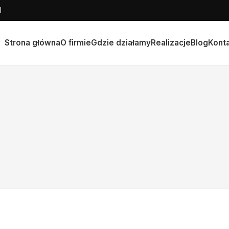
l
Strona główna
O firmie
Gdzie działamy
Realizacje
Blog
Kont