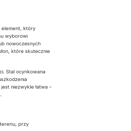
 element, który
emu wyborowi
 lub nowoczesnych
łon, które skutecznie
ci. Stal ocynkowana
uszkodzenia
jest niezwykle łatwa –
.
terenu, przy