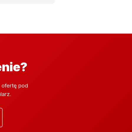
enie?
 ofertę pod
larz.