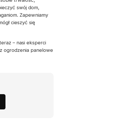
sobie trwałość,
pieczyć swój dom,
maganiom. Zapewniamy
ógł cieszyć się
teraz – nasi eksperci
rz ogrodzenia panelowe