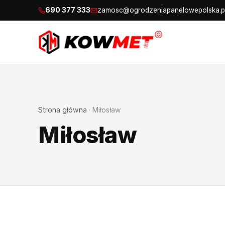
690 377 333
zamosc@ogrodzeniapanelowepolska.p
Strona główna
·
Miłosław
Miłosław