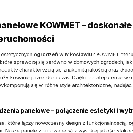
panelowe KOWMET – doskonałe 
ieruchomości
 estetycznych
ogrodzeń
w
Miłosławiu
? KOWMET oferuj
 które sprawdzą się zarówno w domowych ogrodach, jak 
odukty charakteryzują się znakomitą jakością oraz dług
żytkowanie przez długi czas. Dzięki bogatej ofercie wz
wkomponują się w różne style architektoniczne, nadając 
enia panelowe – połączenie estetyki i wyt
nia, które łączy nowoczesny design z funkcjonalnością,
o
 Nasze panele zbudowane są z wysokiej jakości stali o