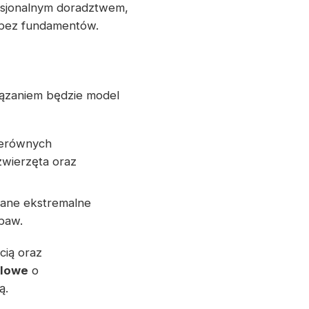
esjonalnym doradztwem,
 bez fundamentów.
iązaniem będzie model
ierównych
wierzęta oraz
gane ekstremalne
abaw.
cią oraz
elowe
o
ą.