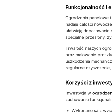
Funkcjonalność i e
Ogrodzenia panelowe to
nadaje całości nowocze
ułatwiają dopasowanie 
specjalne przesłony, z
Trwałość naszych ogrod
oraz malowanie proszk
uszkodzenia mechaniczn
regularne czyszczenie,
Korzyści z inwest
Inwestycja w
ogrodzen
zachowaniu funkcjonaln
Wykonane są z wysoki