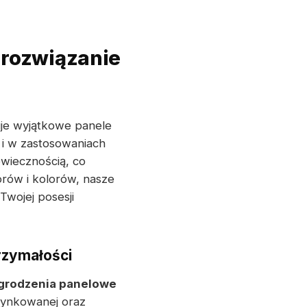
rozwiązanie
e wyjątkowe panele
i w zastosowaniach
owiecznością, co
orów i kolorów, nasze
Twojej posesji
rzymałości
grodzenia panelowe
cynkowanej oraz