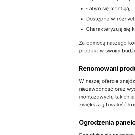
Łatwo się montują,
Dostępne w różnych 
Charakteryzują się 
Za pomocą naszego kon
produkt w swoim budżec
Renomowani produ
W naszej ofercie znaj
niezawodność oraz wys
montażowych, takich j
zwiększają trwałość kon
Ogrodzenia panelo