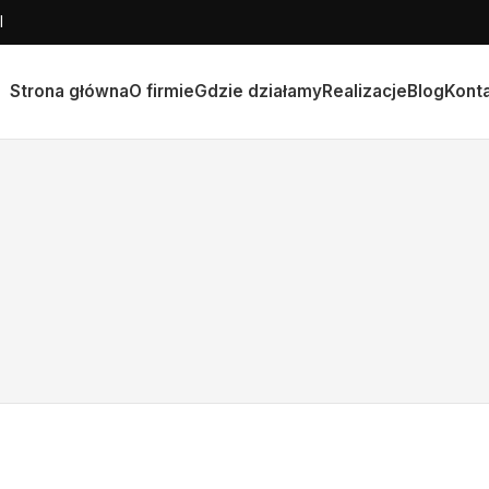
l
Strona główna
O firmie
Gdzie działamy
Realizacje
Blog
Kont