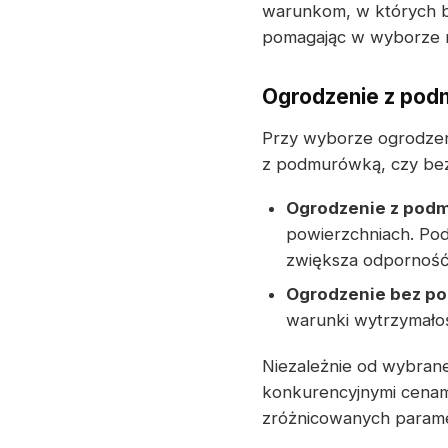
warunkom, w których b
pomagając w wyborze n
Ogrodzenie z pod
Przy wyborze ogrodzen
z podmurówką, czy be
Ogrodzenie z pod
powierzchniach. Po
zwiększa odporność
Ogrodzenie bez p
warunki wytrzymałośc
Niezależnie od wybrane
konkurencyjnymi cenami
zróżnicowanych paramet