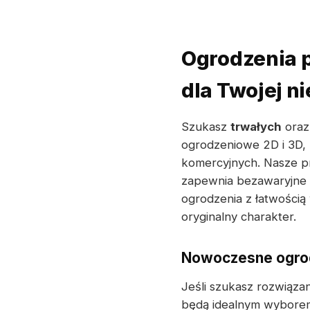
Ogrodzenia 
dla Twojej n
Szukasz
trwałych
oraz
ogrodzeniowe 2D i 3D,
komercyjnych. Nasze pr
zapewnia bezawaryjne u
ogrodzenia z łatwością 
oryginalny charakter.
Nowoczesne ogrodz
Jeśli szukasz rozwiąza
będą idealnym wyborem.