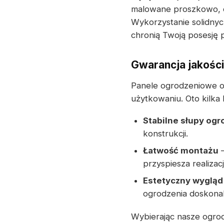
malowane proszkowo, c
Wykorzystanie solidnyc
chronią Twoją posesję p
Gwarancja jakości
Panele ogrodzeniowe o
użytkowaniu. Oto kilka
Stabilne słupy og
konstrukcji.
Łatwość montażu
–
przyspiesza realizac
Estetyczny wygląd
ogrodzenia doskonal
Wybierając nasze ogro