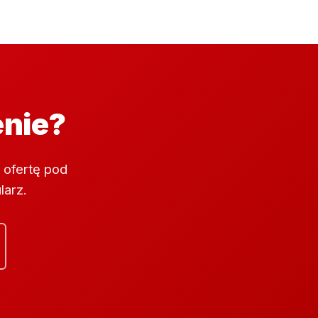
enie?
 ofertę pod
larz.