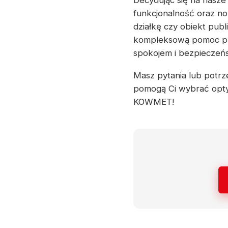
Decydując się na nasze
funkcjonalność oraz n
działkę czy obiekt pu
kompleksową pomoc prz
spokojem i bezpieczeńs
Masz pytania lub potrze
pomogą Ci wybrać opty
KOWMET!