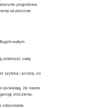
 warunki pogodowe.
enia skutecznie
długotrwałym
 solidność całej
st szybka i prosta, co
a sprawiają, że nasze
gancję otoczenia.
ie odpowiada