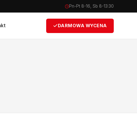
Pn-Pt 8-16, Sb 8-13:30
akt
DARMOWA WYCENA