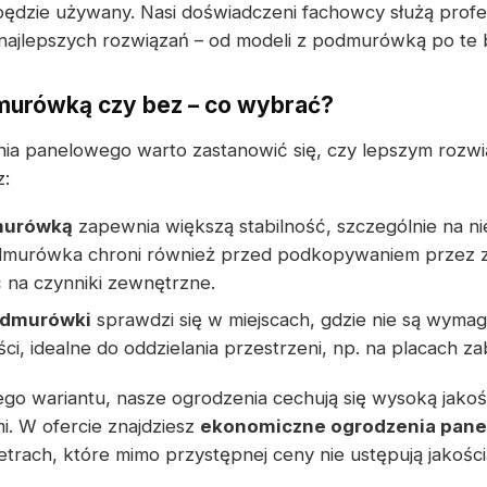
ędzie używany. Nasi doświadczeni fachowcy służą prof
ajlepszych rozwiązań – od modeli z podmurówką po te
murówką czy bez – co wybrać?
ia panelowego warto zastanowić się, czy lepszym rozw
z:
murówką
zapewnia większą stabilność, szczególnie na n
dmurówka chroni również przed podkopywaniem przez z
 na czynniki zewnętrzne.
odmurówki
sprawdzi się w miejscach, gdzie nie są wyma
i, idealne do oddzielania przestrzeni, np. na placach z
go wariantu, nasze ogrodzenia cechują się wysoką jakoś
. W ofercie znajdziesz
ekonomiczne ogrodzenia pan
rach, które mimo przystępnej ceny nie ustępują jakości