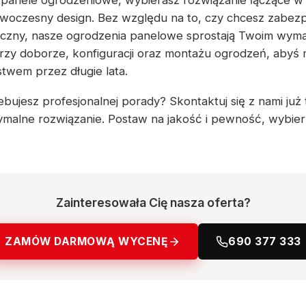
 panele ogrodzeniowe, wybierasz rozwiązanie łączące w 
owoczesny design. Bez względu na to, czy chcesz zabez
bliczny, nasze ogrodzenia panelowe sprostają Twoim wy
y doborze, konfiguracji oraz montażu ogrodzeń, abyś m
twem przez długie lata.
bujesz profesjonalnej porady? Skontaktuj się z nami już 
malne rozwiązanie. Postaw na jakość i pewność, wybie
Zainteresowała Cię nasza oferta?
ZAMÓW DARMOWĄ WYCENĘ
690 377 333