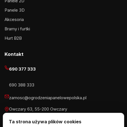
Panele 2D
Panele 3D
Akcesoria
Bramy i furtki
Hurt B2B
Kontakt
690 377 333
690 388 333
zamosc@ogrodzeniapanelowepolska.pl
Owczary 63, 55-200 Owczary
Pn-Pt 8-16, Sb 8-13:30
Ta strona używa plików cookies