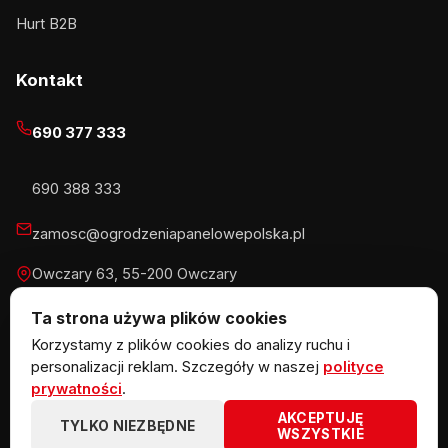
Hurt B2B
Kontakt
690 377 333
690 388 333
zamosc@ogrodzeniapanelowepolska.pl
Owczary 63, 55-200 Owczary
Pn-Pt 8-16, Sb 8-13:30
Ta strona używa plików cookies
Korzystamy z plików cookies do analizy ruchu i
personalizacji reklam. Szczegóły w naszej
polityce
prywatności
.
© 2026 KOW MET Marlena Kowalska · NIP 5291746970 ·
AKCEPTUJĘ
REGON 383867720 · Owczary 63, 55-200 Owczary
TYLKO NIEZBĘDNE
WSZYSTKIE
ogrodzeniazpaneli.pl