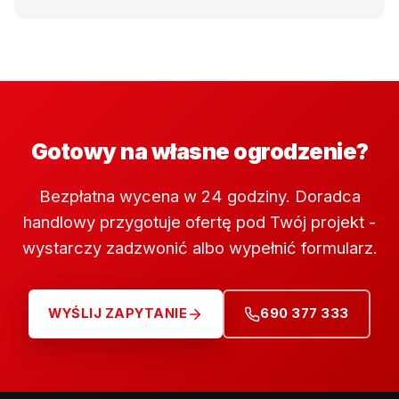
Gotowy na własne ogrodzenie?
Bezpłatna wycena w 24 godziny. Doradca
handlowy przygotuje ofertę pod Twój projekt -
wystarczy zadzwonić albo wypełnić formularz.
WYŚLIJ ZAPYTANIE
690 377 333