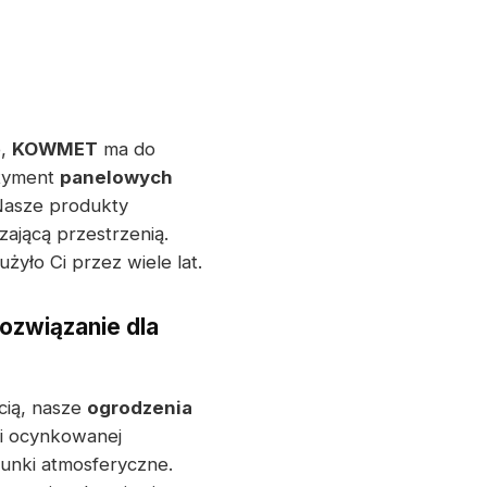
e,
KOWMET
ma do
rtyment
panelowych
 Nasze produkty
zającą przestrzenią.
żyło Ci przez wiele lat.
ozwiązanie dla
cią, nasze
ogrodzenia
li ocynkowanej
unki atmosferyczne.