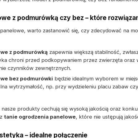
we z podmurówką czy bez – które rozwiązan
 panelowe, warto zastanowić się, czy zdecydować na m
owe z podmurówką
zapewnia większą stabilność, zwłas
ka chroni przed podkopywaniem przez zwierzęta oraz
łanie czynników zewnętrznych.
owe bez podmurówki
będzie idealnym wyborem w miejsca
na wytrzymałość, np. przy wydzieleniu placu zabaw cz
 nasze produkty cechują się wysoką jakością oraz konk
sz
tanie ogrodzenia panelowe
, które nie ustępują jak
stetyka – idealne połączenie