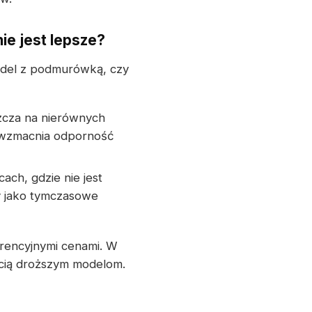
ie jest lepsze?
odel z podmurówką, czy
zcza na nierównych
 wzmacnia odporność
ch, gdzie nie jest
y jako tymczasowe
urencyjnymi cenami. W
ością droższym modelom.