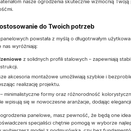
teriałom nasze ogrodzenia skutecznie wzmocnią Twoją p
ośćmi.
dostosowanie do Twoich potrzeb
panelowych powstała z myślą o długotrwałym użytkowani
 nas wyróżniają:
dzeniowe
z solidnych profili stalowych – zapewniają stab
trukcji.
sze akcesoria montażowe umożliwiają szybkie i bezprob
szając realizację projektu.
– minimalistyczne formy oraz różnorodność kolorystyczn
e wpisują się w nowoczesne aranżacje, dodając elegancji
e ogrodzenia panelowe, masz pewność, że będą one ide
oświadczeni specjaliści chętnie pomogą w wyborze najle
czy wybierzesz model z podmurówką, czy bez fundamentó