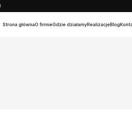
l
Strona główna
O firmie
Gdzie działamy
Realizacje
Blog
Kont