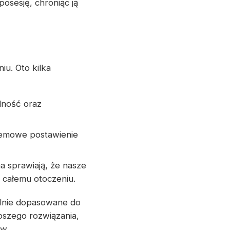
osesję, chroniąc ją
u. Oto kilka
ilność oraz
lemowe postawienie
a sprawiają, że nasze
 całemu otoczeniu.
alnie dopasowane do
pszego rozwiązania,
w.