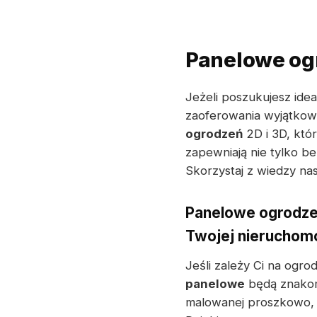
Panelowe og
Jeżeli poszukujesz ide
zaoferowania wyjątkowe
ogrodzeń
2D i 3D, któ
zapewniają nie tylko b
Skorzystaj z wiedzy nas
Panelowe ogrodzen
Twojej nieruchom
Jeśli zależy Ci na ogro
panelowe
będą znakom
malowanej proszkowo, 