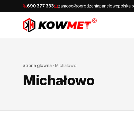
690 377 333
zamosc@ogrodzeniapanelowepolska.p
Strona główna
·
Michałowo
Michałowo