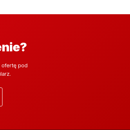
enie?
 ofertę pod
larz.