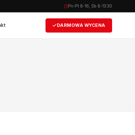
Pn-Pt 8-16, Sb 8-13:30
akt
DARMOWA WYCENA