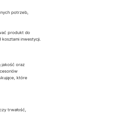
lnych potrzeb,
wać produkt do
kosztami inwestycji.
ą jakość oraz
kcesoriów
kujące, które
czy trwałość,