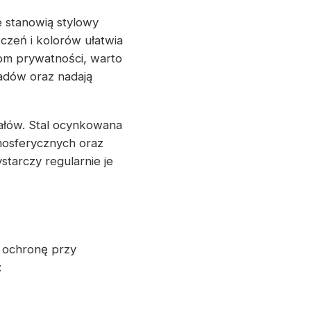
 stanowią stylowy
czeń i kolorów ułatwia
om prywatności, warto
adów oraz nadają
iałów. Stal ocynkowana
mosferycznych oraz
starczy regularnie je
ą ochronę przy
: