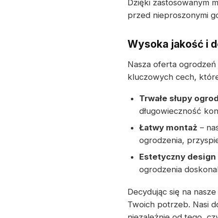
Dzięki zastosowanym ma
przed nieproszonymi g
Wysoka jakość i 
Nasza oferta ogrodzeń 
kluczowych cech, które
Trwałe słupy ogro
długowieczność kons
Łatwy montaż
– na
ogrodzenia, przyspie
Estetyczny design
ogrodzenia doskonal
Decydując się na nasz
Twoich potrzeb. Nasi d
niezależnie od tego, 