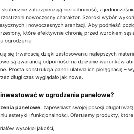
e
skutecznie zabezpieczają nieruchomość, a jednocześnie
przestrzeni nowoczesny charakter. Szeroki wybór wykoń
asycznych i nowoczesnych aranżacji. Aby podnieść pozi
zesłony, które efektywnie chronią przed wzrokiem sąsi
u ogrodzeniu.
ją się trwałością dzięki zastosowaniu najlepszych mater
owe są gwarancją odporności na działanie warunków at
. Prosta konstrukcja paneli ułatwia ich pielęgnację – wy
zez długi czas wyglądało jak nowe.
ainwestować w ogrodzenia panelowe?
zenia panelowe
, zapewniasz swojej posesji długotrwał
u estetyki i funkcjonalności. Oferujemy produkty, które
iałów wysokiej jakości,