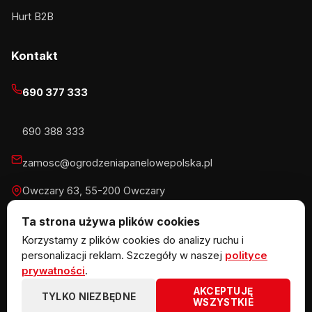
Hurt B2B
Kontakt
690 377 333
690 388 333
zamosc@ogrodzeniapanelowepolska.pl
Owczary 63, 55-200 Owczary
Pn-Pt 8-16, Sb 8-13:30
Ta strona używa plików cookies
Korzystamy z plików cookies do analizy ruchu i
personalizacji reklam. Szczegóły w naszej
polityce
prywatności
.
© 2026 KOW MET Marlena Kowalska · NIP 5291746970 ·
AKCEPTUJĘ
REGON 383867720 · Owczary 63, 55-200 Owczary
TYLKO NIEZBĘDNE
WSZYSTKIE
ogrodzeniazpaneli.pl