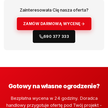
Zainteresowała Cię nasza oferta?
ZAMÓW DARMOWĄ WYCENĘ
690 377 333
Gotowy na własne ogrodzenie?
Bezpłatna wycena w 24 godziny. Doradca
handlowy przygotuje ofertę pod Twój projekt -