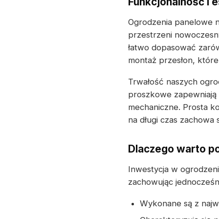
Funkcjonalność i e
Ogrodzenia panelowe nie
przestrzeni nowoczesn
łatwo dopasować zarów
montaż przesłon, które
Trwałość naszych ogrod
proszkowe zapewniają 
mechaniczne. Prosta ko
na długi czas zachowa 
Dlaczego warto p
Inwestycja w ogrodzen
zachowując jednocześni
Wykonane są z najwyż