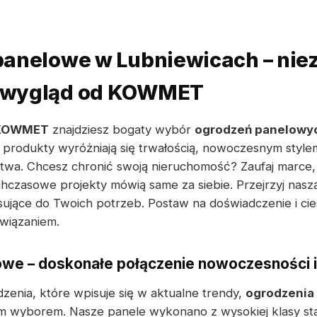
panelowe w Lubniewicach – nie
 wygląd od KOWMET
KOWMET
znajdziesz bogaty wybór
ogrodzeń panelowyc
 produkty wyróżniają się trwałością, nowoczesnym styl
wa. Chcesz chronić swoją nieruchomość? Zaufaj marce, 
hczasowe projekty mówią same za siebie. Przejrzyj naszą
asujące do Twoich potrzeb. Postaw na doświadczenie i ci
wiązaniem.
owe – doskonałe połączenie nowoczesności 
zenia, które wpisuje się w aktualne trendy,
ogrodzenia
wyborem. Nasze panele wykonano z wysokiej klasy sta