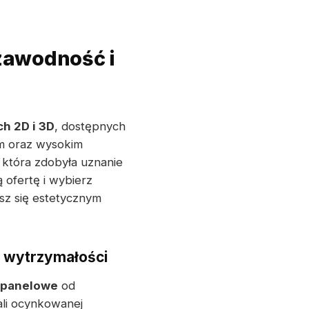
zawodność i
h 2D i 3D
, dostępnych
em oraz wysokim
która zdobyła uznanie
 ofertę i wybierz
esz się estetycznym
i wytrzymałości
 panelowe
od
li ocynkowanej