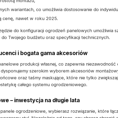
prostotą montażu,
ych wariantach, co umożliwia dostosowanie do indywid
ą cenę, nawet w roku 2025.
ędzie do konfiguracji ogrodzeń panelowych umożliwia sz
do Twojego budżetu oraz specyfikacji technicznych.
cenci i bogata gama akcesoriów
panelowe produkcji własnej, co zapewnia niezawodność 
dysponujemy szerokim wyborem akcesoriów montażowyc
ońcowe oraz taśmy maskujące, które nie tylko zwiększają
 estetykę całego systemu ogrodzeniowego.
we – inwestycja na długie lata
 panele ogrodzeniowe, wybierasz rozwiązanie, które łącz