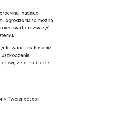
oracyjną, nadając
m, ogrodzenia te można
atkowo warto rozważyć
stemu.
ocynkowana i malowanie
 uszkodzenia
sprawi, że ogrodzenie
y Twojej posesji,