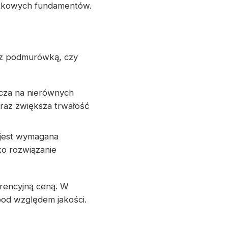
datkowych fundamentów.
i z podmurówką, czy
cza na nierównych
raz zwiększa trwałość
 jest wymagana
ko rozwiązanie
urencyjną ceną. W
pod względem jakości.