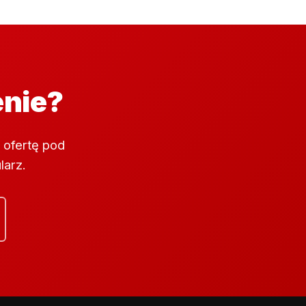
enie?
 ofertę pod
larz.