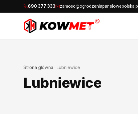
690 377 333
zamosc@ogrodzeniapanelowepolska.p
Strona główna
·
Lubniewice
Lubniewice