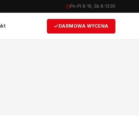
Pn-Pt 8-16, Sb 8-13:30
akt
DARMOWA WYCENA