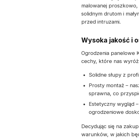
malowanej proszkowo, 
solidnym drutom i mał
przed intruzami.
Wysoka jakość i o
Ogrodzenia panelowe 
cechy, które nas wyróżn
Solidne słupy z profi
Prosty montaż – nasz
sprawna, co przyspi
Estetyczny wygląd –
ogrodzeniowe dosko
Decydując się na zaku
warunków, w jakich będz