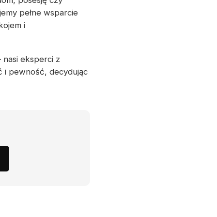
dom, posesję czy
ujemy pełne wsparcie
kojem i
 nasi eksperci z
ć i pewność, decydując