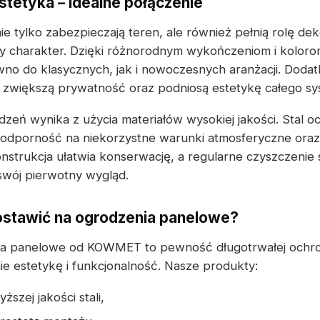
stetyka – idealne połączenie
 tylko zabezpieczają teren, ale również pełnią rolę dek
y charakter. Dzięki różnorodnym wykończeniom i koloro
no do klasycznych, jak i nowoczesnych aranżacji. Dod
 zwiększą prywatność oraz podniosą estetykę całego sy
zeń wynika z użycia materiałów wysokiej jakości. Stal 
odporność na niekorzystne warunki atmosferyczne oraz
nstrukcja ułatwia konserwację, a regularne czyszczenie 
swój pierwotny wygląd.
ostawić na ogrodzenia panelowe?
ia panelowe od KOWMET to pewność długotrwałej ochron
e estetykę i funkcjonalność. Nasze produkty:
szej jakości stali,