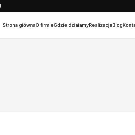
l
Strona główna
O firmie
Gdzie działamy
Realizacje
Blog
Kont