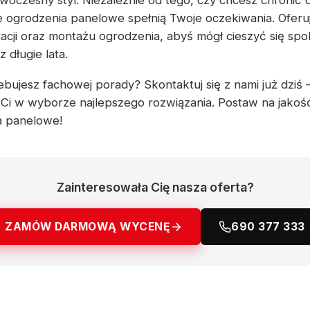
woczesny styl. Niezależnie od tego, czy chcesz chronić 
e ogrodzenia panelowe spełnią Twoje oczekiwania. Ofer
acji oraz montażu ogrodzenia, abyś mógł cieszyć się spo
długie lata.
bujesz fachowej porady? Skontaktuj się z nami już dziś –
Ci w wyborze najlepszego rozwiązania. Postaw na jakoś
a panelowe!
Zainteresowała Cię nasza oferta?
ZAMÓW DARMOWĄ WYCENĘ
690 377 333