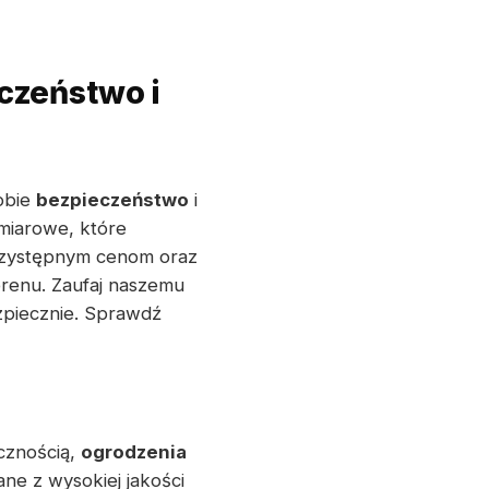
czeństwo i
sobie
bezpieczeństwo
i
ymiarowe, które
przystępnym cenom oraz
renu. Zaufaj naszemu
zpiecznie. Sprawdź
cznością,
ogrodzenia
e z wysokiej jakości