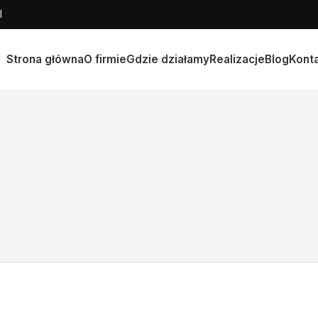
l
Strona główna
O firmie
Gdzie działamy
Realizacje
Blog
Kont