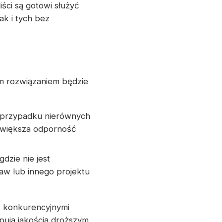
ści są gotowi służyć
k i tych bez
m rozwiązaniem będzie
w przypadku nierównych
zwiększa odporność
gdzie nie jest
aw lub innego projektu
z konkurencyjnymi
pują jakością droższym