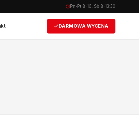
Pn-Pt 8-16, Sb 8-13:30
akt
DARMOWA WYCENA