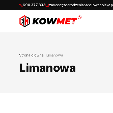
690 377 333
zamosc@ogrodzeniapanelowepolska.p
Strona główna
·
Limanowa
Limanowa