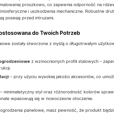
z malowanej proszkowo, co zapewnia odporność na rdzew
tmosferyczne i uszkodzenia mechaniczne. Robustne druty
ją posesję przed intruzami.
ostosowana do Twoich Potrzeb
iowe zostały stworzone z myślą o długotrwałym użytkow
 ogrodzeniowe
z wzmocnionych profili stalowych – zapew
ukcji.
lacji
– przy użyciu wysokiej jakości akcesoriów, co umożl
– minimalistyczny styl oraz różnorodność kolorów sprawi
nale wpasowują się w nowoczesne otoczenie.
e ogrodzenia panelowe, masz pewność, że produkt będz