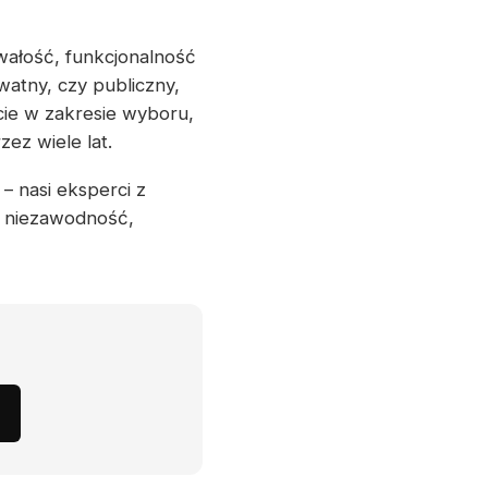
wałość, funkcjonalność
watny, czy publiczny,
cie w zakresie wyboru,
ez wiele lat.
– nasi eksperci z
i niezawodność,