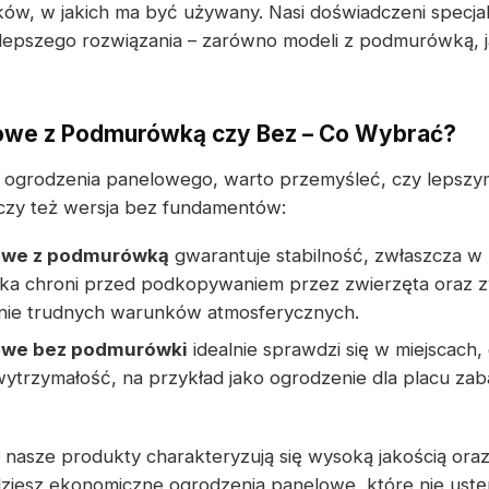
, w jakich ma być używany. Nasi doświadczeni specjali
epszego rozwiązania – zarówno modeli z podmurówką, ja
owe z Podmurówką czy Bez – Co Wybrać?
p ogrodzenia panelowego, warto przemyśleć, czy lepszy
zy też wersja bez fundamentów:
owe z podmurówką
gwarantuje stabilność, zwłaszcza 
a chroni przed podkopywaniem przez zwierzęta oraz 
łanie trudnych warunków atmosferycznych.
owe bez podmurówki
idealnie sprawdzi się w miejscach, 
rzymałość, na przykład jako ogrodzenie dla placu zab
 nasze produkty charakteryzują się wysoką jakością ora
dziesz ekonomiczne ogrodzenia panelowe, które nie ustę