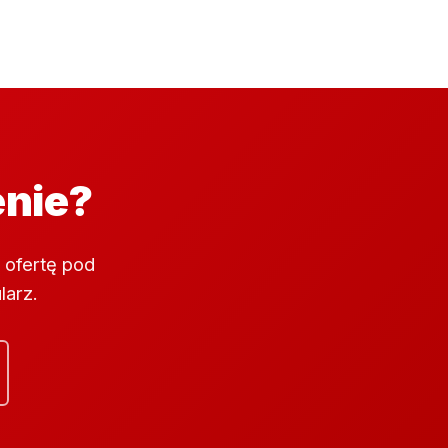
enie?
 ofertę pod
larz.