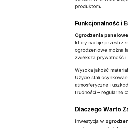
produktom.
Funkcjonalność i 
Ogrodzenia panelow
który nadaje przestrze
ogrodzeniowe można ła
zwiększa prywatność i d
Wysoka jakość materia
Użycie stali ocynkowan
atmosferyczne i uszkodz
trudności – regularne c
Dlaczego Warto Z
Inwestycja w
ogrodzen