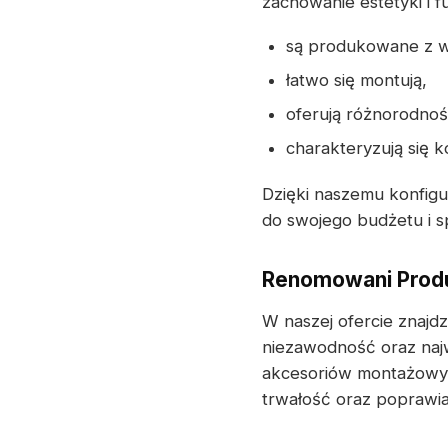
zachowanie estetyki i f
są produkowane z w
łatwo się montują,
oferują różnorodnoś
charakteryzują się 
Dzięki naszemu konfig
do swojego budżetu i s
Renomowani Produ
W naszej ofercie znajd
niezawodność oraz naj
akcesoriów montażowyc
trwałość oraz poprawia