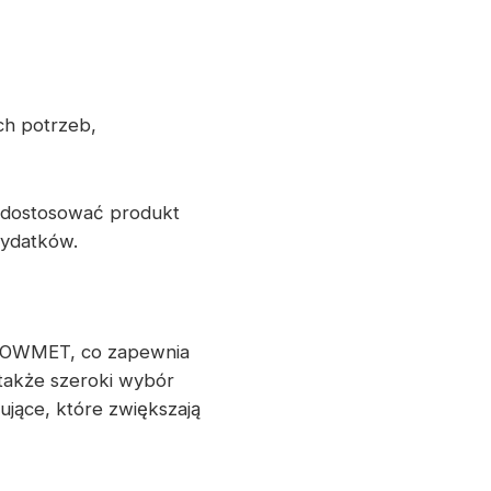
ch potrzeb,
 dostosować produkt
wydatków.
KOWMET, co zapewnia
także szeroki wybór
jące, które zwiększają