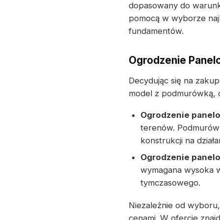
dopasowany do warunków
pomocą w wyborze najl
fundamentów.
Ogrodzenie Panel
Decydując się na zaku
model z podmurówką, c
Ogrodzenie panel
terenów. Podmurówk
konstrukcji na dzia
Ogrodzenie panel
wymagana wysoka wyt
tymczasowego.
Niezależnie od wyboru,
cenami. W ofercie znaj