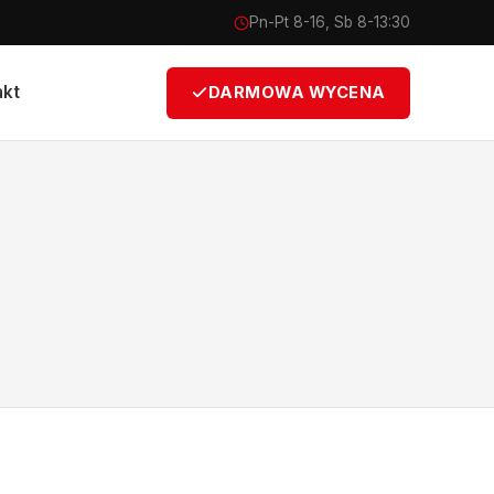
Pn-Pt 8-16, Sb 8-13:30
akt
DARMOWA WYCENA