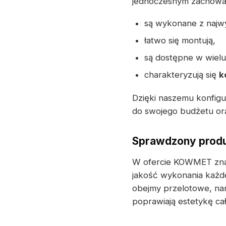
jednoczesnym zachowani
są wykonane z najwyż
łatwo się montują,
są dostępne w wielu
charakteryzują się
k
Dzięki naszemu konfig
do swojego budżetu ora
Sprawdzony produ
W ofercie KOWMET znajd
jakość wykonania każd
obejmy przelotowe, nar
poprawiają estetykę c