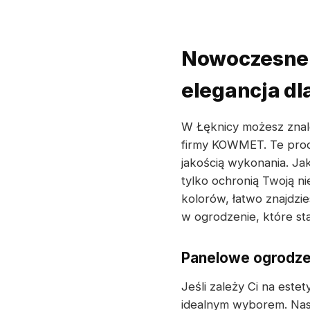
Nowoczesne o
elegancja dl
W Łęknicy możesz znal
firmy KOWMET. Te produ
jakością wykonania. J
tylko ochronią Twoją n
kolorów, łatwo znajdzi
w ogrodzenie, które sta
Panelowe ogrodzen
Jeśli zależy Ci na est
idealnym wyborem. Nasz