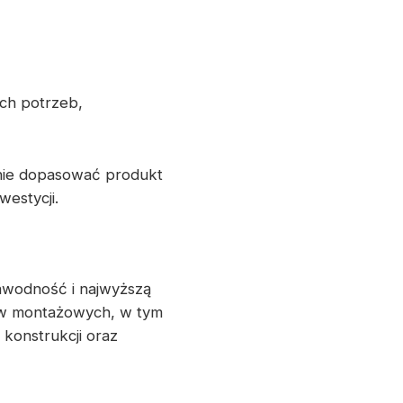
ych potrzeb,
nie dopasować produkt
estycji.
awodność i najwyższą
ów montażowych, w tym
konstrukcji oraz