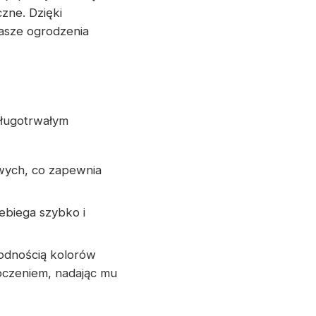
zne. Dzięki
asze ogrodzenia
długotrwałym
owych, co zapewnia
ebiega szybko i
rodnością kolorów
oczeniem, nadając mu