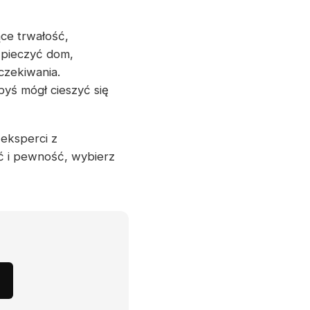
ce trwałość,
zpieczyć dom,
czekiwania.
yś mógł cieszyć się
 eksperci z
ć i pewność, wybierz