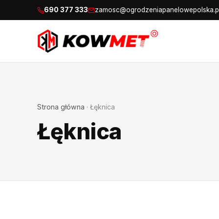
690 377 333
zamosc@ogrodzeniapanelowepolska.p
Strona główna
·
Łęknica
Łęknica