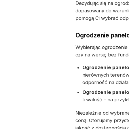
Decydując się na ogro
dopasowany do warunkó
pomogą Ci wybrać odpo
Ogrodzenie panel
Wybierając ogrodzenie
czy na wersję bez fun
Ogrodzenie panel
nierównych terenów
odporność na dział
Ogrodzenie panel
trwałość – na przyk
Niezależnie od wybran
ceną. Oferujemy przys
jakość z dostępnością