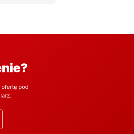
enie?
 ofertę pod
larz.