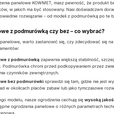
dzenia panelowe KOWMET, masz pewność, że produkt będ
w, w jakich ma być stosowany. Nasi doświadczeni dora
wiednie rozwiązanie – od modeli z podmurówką po te 
owe z podmurówką czy bez – co wybrać?
 panelowe, warto zastanowić się, czy zdecydować się n
damentów:
owe z podmurówką
zapewnia większą stabilność, szcze
. Podmurówka chroni przed podkopywaniem przez zwier
anie czynników zewnętrznych.
owe bez podmurówki
sprawdzi się tam, gdzie nie jest 
ład w okolicach placów zabaw lub jako tymczasowe rozw
ego modelu, nasze ogrodzenia cechują się
wysoką jakoś
tępne ogrodzenia panelowe o różnych parametrach techn
 cenową.