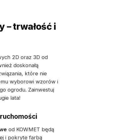
– trwałość i
wych 2D oraz 3D od
wnież doskonałą
iązania, które nie
kiemu wyborowi wzorów i
go ogrodu. Zainwestuj
gie lata!
eruchomości
owe
od KOWMET będą
j i pokryte farbą