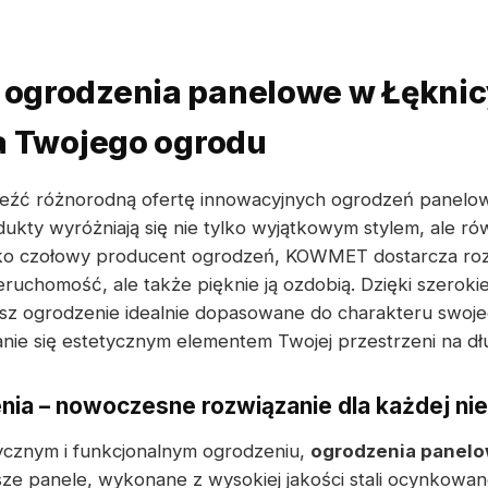
grodzenia panelowe w Łęknicy 
a Twojego ogrodu
eźć różnorodną ofertę innowacyjnych ogrodzeń panelo
kty wyróżniają się nie tylko wyjątkowym stylem, ale ró
ako czołowy producent ogrodzeń, KOWMET dostarcza rozw
ieruchomość, ale także pięknie ją ozdobią. Dzięki szero
esz ogrodzenie idealnie dopasowane do charakteru swoje
nie się estetycznym elementem Twojej przestrzeni na dłu
ia – nowoczesne rozwiązanie dla każdej ni
etycznym i funkcjonalnym ogrodzeniu,
ogrodzenia panel
e panele, wykonane z wysokiej jakości stali ocynkowane