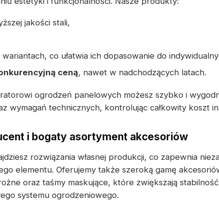
u estetyki i funkcjonalności. Nasze produkty:
szej jakości stali,
 wariantach, co ułatwia ich dopasowanie do indywidualn
onkurencyjną ceną
, nawet w nadchodzących latach.
uratorowi ogrodzeń panelowych możesz szybko i wygod
z wymagań technicznych, kontrolując całkowity koszt inw
cent i bogaty asortyment akcesoriów
ziesz rozwiązania własnej produkcji, co zapewnia niez
ego elementu. Oferujemy także szeroką gamę akcesori
ożne oraz taśmy maskujące, które zwiększają stabilność 
ałego systemu ogrodzeniowego.