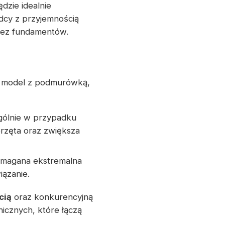
zie idealnie
dcy z przyjemnością
bez fundamentów.
a model z podmurówką,
gólnie w przypadku
zęta oraz zwiększa
wymagana ekstremalna
iązanie.
cią
oraz konkurencyjną
icznych, które łączą