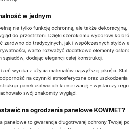
onalność w jednym
łnią nie tylko funkcję ochronną, ale także dekoracyjną
gląd do przestrzeni. Dzięki szerokiemu wyborowi kolor
zarówno do tradycyjnych, jak i współczesnych stylów a
prywatności, warto rozważyć dodatkowe elementy osłon
sąsiadów, dodając elegancji całej konstrukcji.
zeń wynika z użycia materiałów najwyższej jakości. Sta
odporność na czynniki atmosferyczne oraz uszkodzenia
trukcja paneli ułatwia ich konserwację – wystarczy regu
zachowało swój znakomity wygląd.
ostawić na ogrodzenia panelowe KOWMET?
a panelowe to gwarancja długotrwałej ochrony Twojej pos