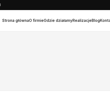
l
Strona główna
O firmie
Gdzie działamy
Realizacje
Blog
Kont