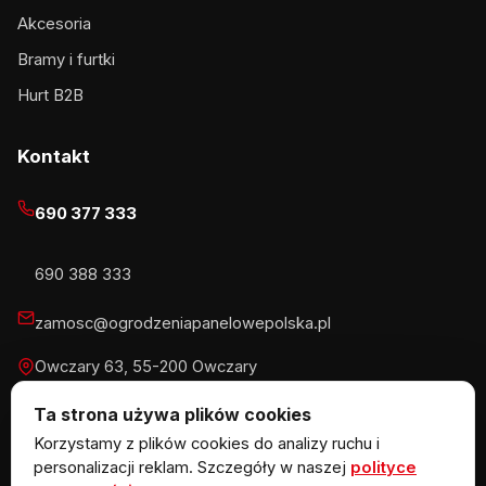
Akcesoria
Bramy i furtki
Hurt B2B
Kontakt
690 377 333
690 388 333
zamosc@ogrodzeniapanelowepolska.pl
Owczary 63, 55-200 Owczary
Pn-Pt 8-16, Sb 8-13:30
Ta strona używa plików cookies
Korzystamy z plików cookies do analizy ruchu i
personalizacji reklam. Szczegóły w naszej
polityce