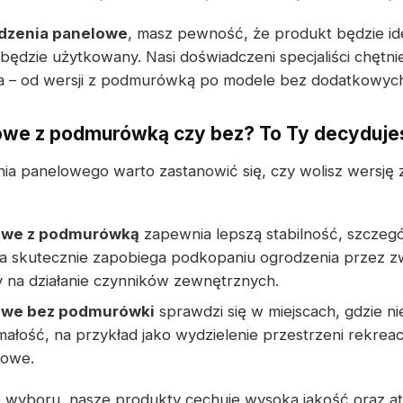
dzenia panelowe
, masz pewność, że produkt będzie id
będzie użytkowany. Nasi doświadczeni specjaliści chęt
ia – od wersji z podmurówką po modele bez dodatkowy
owe z podmurówką czy bez? To Ty decyduje
ia panelowego warto zastanowić się, czy wolisz wersję
owe z podmurówką
zapewnia lepszą stabilność, szczeg
a skutecznie zapobiega podkopaniu ogrodzenia przez zw
 na działanie czynników zewnętrznych.
owe bez podmurówki
sprawdzi się w miejscach, gdzie n
ałość, na przykład jako wydzielenie przestrzeni rekreacy
sowe.
 wyboru, nasze produkty cechuje wysoka jakość oraz at