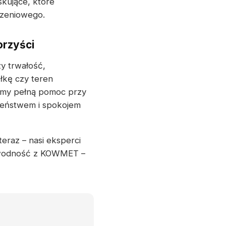
kujące, które
dzeniowego.
orzyści
y trwałość,
ałkę czy teren
emy pełną pomoc przy
czeństwem i spokojem
teraz – nasi eksperci
zawodność z KOWMET –