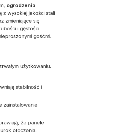
em,
ogrodzenia
wysokiej jakości stali
 zmieniające się
bości i gęstości
nieproszonymi gośćmi.
otrwałym użytkowaniu.
niają stabilność i
e zainstalowanie
prawiają, że panele
urok otoczenia.