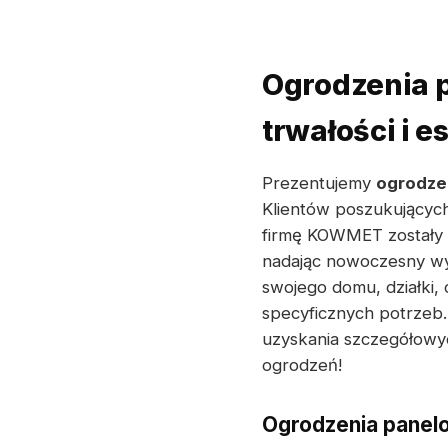
Ogrodzenia p
trwałości i 
Prezentujemy
ogrodze
Klientów poszukujących
firmę KOWMET zostały s
nadając nowoczesny wyg
swojego domu, działki,
specyficznych potrzeb.
uzyskania szczegółowyc
ogrodzeń!
Ogrodzenia panel