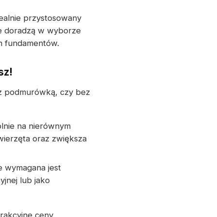
ealnie przystosowany
nie doradzą w wyborze
ch fundamentów.
sz!
 z podmurówką, czy bez
ólnie na nierównym
ierzęta oraz zwiększa
ie wymagana jest
jnej lub jako
rakcyjne ceny.