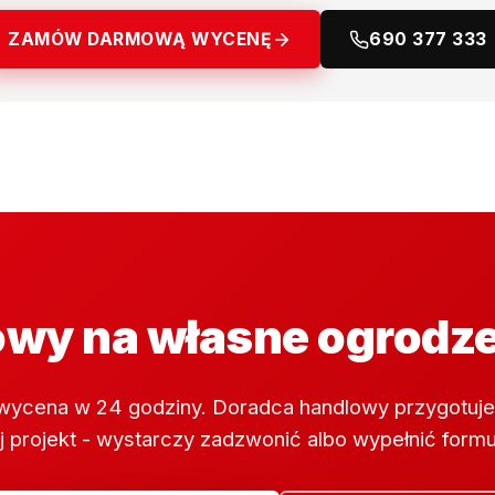
ZAMÓW DARMOWĄ WYCENĘ
690 377 333
wy na własne ogrodz
wycena w 24 godziny. Doradca handlowy przygotuje
 projekt - wystarczy zadzwonić albo wypełnić formu