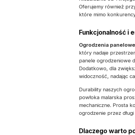
Oferujemy również prz
które mimo konkurencyj
Funkcjonalność i 
Ogrodzenia panelow
który nadaje przestrze
panele ogrodzeniowe d
Dodatkowo, dla zwiększ
widoczność, nadając cał
Durability naszych ogr
powłoka malarska pros
mechaniczne. Prosta ko
ogrodzenie przez długi
Dlaczego warto p