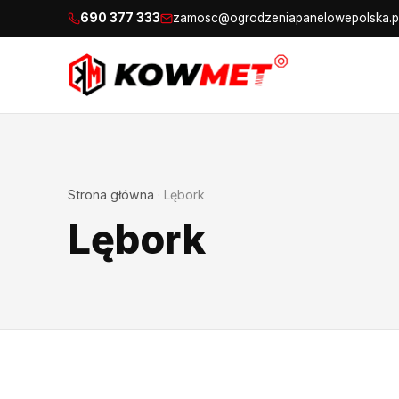
690 377 333
zamosc@ogrodzeniapanelowepolska.p
Strona główna
·
Lębork
Lębork