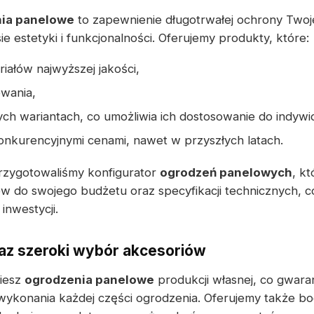
ia panelowe
to zapewnienie długotrwałej ochrony Twoje
 estetyki i funkcjonalności. Oferujemy produkty, które:
iałów najwyższej jakości,
wania,
ch wariantach, co umożliwia ich dostosowanie do indywi
konkurencyjnymi cenami, nawet w przyszłych latach.
rzygotowaliśmy konfigurator
ogrodzeń panelowych
, k
 do swojego budżetu oraz specyfikacji technicznych, c
inwestycji.
az szeroki wybór akcesoriów
ziesz
ogrodzenia panelowe
produkcji własnej, co gwar
wykonania każdej części ogrodzenia. Oferujemy także b