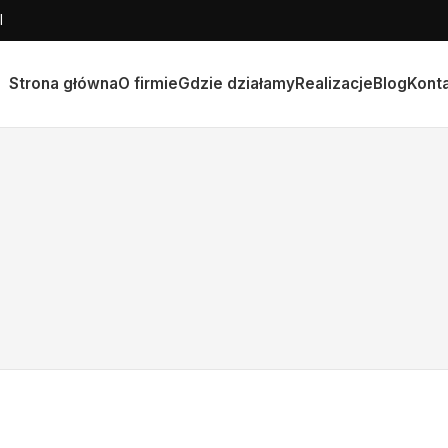
l
Strona główna
O firmie
Gdzie działamy
Realizacje
Blog
Kont