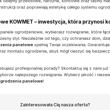
ak obejmy przelotowe, narożne, końcowe oraz taśmy mas
nstrukcji oraz poprawiają estetykę całego systemu ogro
owe KOWMET – inwestycja, która przynosi k
 panele ogrodzeniowe, wybierasz rozwiązanie, które łącz
esny styl. Niezależnie od tego, czy ochraniasz dom, dzi
zenia panelowe
spełnią Twoje oczekiwania. Gwarantuj
oraz montażu ogrodzenia, abyś mógł cieszyć się bezpie
bujesz profesjonalnej porady? Skontaktuj się z nami już 
yborze najlepszego rozwiązania. Wybierz jakość i nie
grodzenia panelowe
!
Zainteresowała Cię nasza oferta?