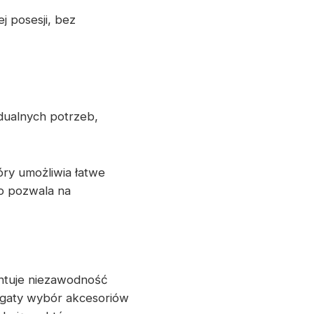
j posesji, bez
dualnych potrzeb,
tóry umożliwia łatwe
o pozwala na
antuje niezawodność
ogaty wybór akcesoriów