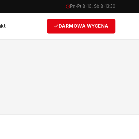
Pn-Pt 8-16, Sb 8-13:30
akt
DARMOWA WYCENA