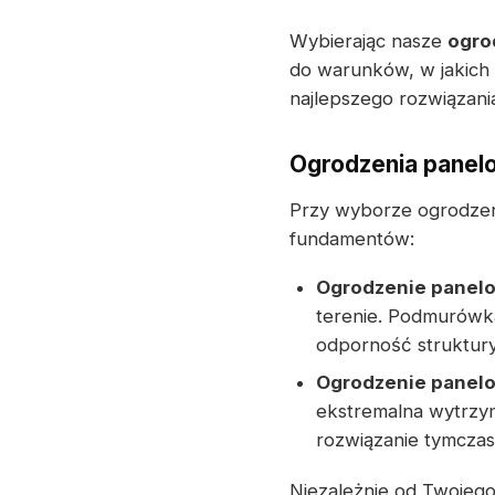
Wybierając nasze
ogro
do warunków, w jakich 
najlepszego rozwiązan
Ogrodzenia panel
Przy wyborze ogrodzen
fundamentów:
Ogrodzenie panel
terenie. Podmurówk
odporność struktury
Ogrodzenie panel
ekstremalna wytrzym
rozwiązanie tymcza
Niezależnie od Twojego