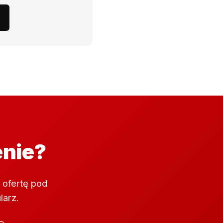
enie?
 ofertę pod
larz.