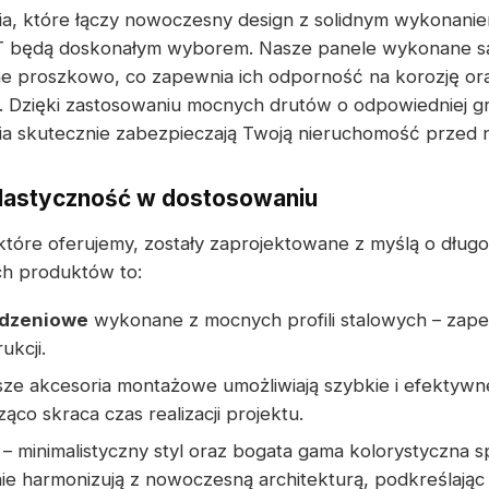
ia, które łączy nowoczesny design z solidnym wykonani
ędą doskonałym wyborem. Nasze panele wykonane są z 
 proszkowo, co zapewnia ich odporność na korozję oraz
 Dzięki zastosowaniu mocnych drutów o odpowiedniej gru
ia skutecznie zabezpieczają Twoją nieruchomość przed 
elastyczność w dostosowaniu
tóre oferujemy, zostały zaprojektowane z myślą o dług
h produktów to:
odzeniowe
wykonane z mocnych profili stalowych – zapew
ukcji.
ze akcesoria montażowe umożliwiają szybkie i efektywn
ąco skraca czas realizacji projektu.
– minimalistyczny styl oraz bogata gama kolorystyczna s
ie harmonizują z nowoczesną architekturą, podkreślając 